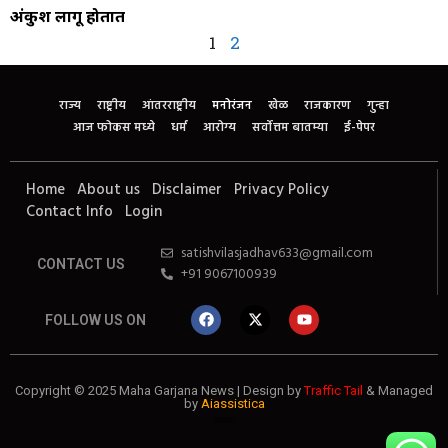
अंकुश लागू होतात
1
2
राज्य
राष्ट्रीय
आंतरराष्ट्रीय
मनोरंजन
खेळ
राजकारण
गुन्हा
आज फोकस मध्ये
धर्म
आरोग्य
सर्वोत्तम बातम्या
ई-पेपर
Home
About us
Disclaimer
Privacy Policy
Contact Info
Login
satishvilasjadhav633@gmail.com
CONTACT US
+91 9067100939
FOLLOW US ON
Copyright © 2025 Maha Garjana News | Design by
Traffic Tail
& Managed
by
Aiassistica
Website Development Agency
Best SEO Company in India
Business Automation Expert
Digital Marketing Agency
Finance Blog
News Portal Development Agency