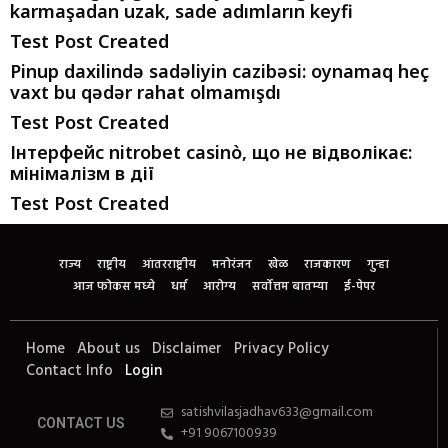
karmaşadan uzak, sade adımların keyfi
Test Post Created
Pinup daxilində sadəliyin cazibəsi: oynamaq heç
vaxt bu qədər rahat olmamışdı
Test Post Created
Інтерфейс nitrobet casinò, що не відволікає:
мінімалізм в дії
Test Post Created
राज्य
राष्ट्रीय
आंतरराष्ट्रीय
मनोरंजन
खेळ
राजकारण
गुन्हा
आज फोकस मध्ये
धर्म
आरोग्य
सर्वोत्तम बातम्या
ई-पेपर
Home
About us
Disclaimer
Privacy Policy
Contact Info
Login
satishvilasjadhav633@gmail.com
CONTACT US
+91 9067100939