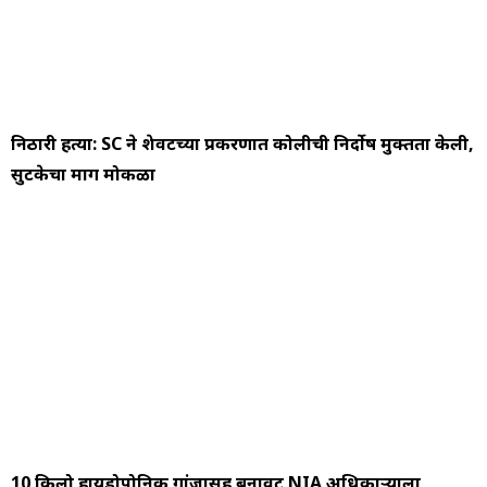
निठारी हत्या: SC ने शेवटच्या प्रकरणात कोलीची निर्दोष मुक्तता केली,
सुटकेचा मार्ग मोकळा
10 किलो हायड्रोपोनिक गांजासह बनावट NIA अधिकाऱ्याला