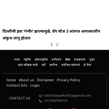
दिल्लीची हवा ‘गंभीर’ झाल्यामुळे, ग्रॅप स्टेज 3 अंतर्गत आपत्कालीन
अंकुश लागू होतात
1
2
राज्य
राष्ट्रीय
आंतरराष्ट्रीय
मनोरंजन
खेळ
राजकारण
गुन्हा
आज फोकस मध्ये
धर्म
आरोग्य
सर्वोत्तम बातम्या
ई-पेपर
Home
About us
Disclaimer
Privacy Policy
Contact Info
Login
satishvilasjadhav633@gmail.com
CONTACT US
+91 9067100939