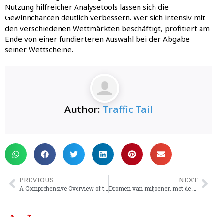
Nutzung hilfreicher Analysetools lassen sich die
Gewinnchancen deutlich verbessern. Wer sich intensiv mit
den verschiedenen Wettmärkten beschäftigt, profitiert am
Ende von einer fundierteren Auswahl bei der Abgabe
seiner Wettscheine.
Author:
Traffic Tail
PREVIOUS
NEXT
A Comprehensive Overview of the 888casino Experience
Dromen van miljoenen met de Eurojackpot