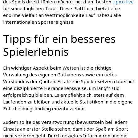
des Spiels direkt fühlen möchte, nutzt am besten
tipico live
für seine täglichen Tipps. Diese Plattform bietet eine
enorme Vielfalt an Wettmöglichkeiten auf nahezu alle
internationalen Sportereignisse.
Tipps für ein besseres
Spielerlebnis
Ein wichtiger Aspekt beim Wetten ist die richtige
Verwaltung des eigenen Guthabens sowie ein tiefes
Verständnis der Quoten. Erfahrene Spieler setzen dabei auf
eine disziplinierte Herangehensweise, um langfristig
erfolgreich zu bleiben. Es empfiehlt sich, stets auf dem
Laufenden zu bleiben und aktuelle Statistiken in die eigene
Entscheidungsfindung einzubeziehen.
Zudem sollte das Verantwortungsbewusstsein bei jedem
Einsatz an erster Stelle stehen, damit der Spaß am Sport
nicht verloren geht. Durch gezieltes Informieren und die