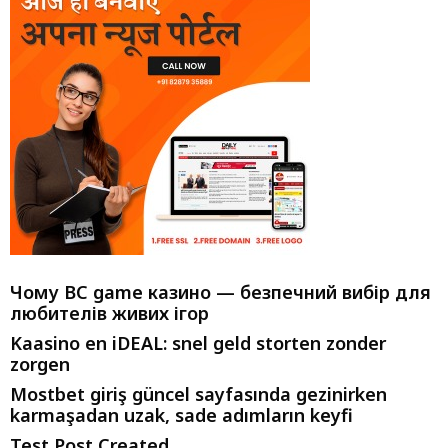
Чому BC game казино — безпечний вибір для
любителів живих ігор
Kaasino en iDEAL: snel geld storten zonder
zorgen
Mostbet giriş güncel sayfasında gezinirken
karmaşadan uzak, sade adımların keyfi
Test Post Created