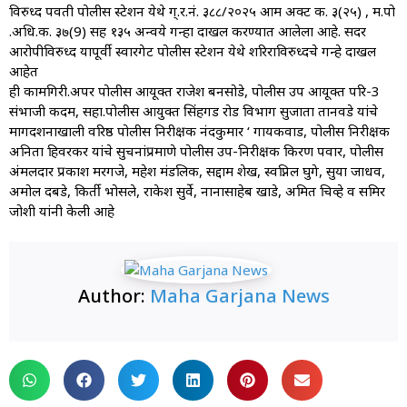
विरुध्द पर्वती पोलीस स्टेशन येथे ग्.र.नं. ३८८/२०२५ आर्म अक्ट क. ३(२५) , म.पो
.अधि.क. ३७(9) सह १३५ अन्वये गन्हा दाखल करण्यात आलेला आहे. सदर
आरोपीविरुध्द यापूर्वी स्वारगेट पोलीस स्टेशन येथे शरिराविरुध्दचे गन्हे दाखल
आहेत
ही कामगिरी.अपर पोलीस आयूक्त राजेश बनसोडे, पोलीस उप आयूक्त परि-3
संभाजी कदम, सहा.पोलीस आयुक्त सिंहगड रोड विभाग सुजाता तानवडे यांचे
मार्गदर्शनाखाली वरिष्ठ पोलीस निरीक्षक नंदकुमार ‘ गायकवाड, पोलीस निरीक्षक
अनिता हिवरकर यांचे सुचनांप्रमाणे पोलीस उप-निरीक्षक किरण पवार, पोलीस
अंमलदार प्रकाश मरगजे, महेश मंडलिक, सद्दाम शेख, स्वप्निल घुगे, सुर्या जाधव,
अमोल दबडे, किर्ती भोसले, राकेश सुर्वे, नानासाहेब खाडे, अमित चिव्हे व समिर
जोशी यांनी केली आहे
Author:
Maha Garjana News