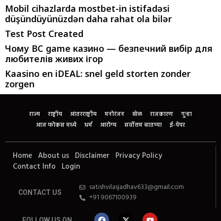
Mobil cihazlarda mostbet-in istifadəsi
düşündüyünüzdən daha rahat ola bilər
Test Post Created
Чому BC game казино — безпечний вибір для
любителів живих ігор
Kaasino en iDEAL: snel geld storten zonder
zorgen
राज्य
राष्ट्रीय
आंतरराष्ट्रीय
मनोरंजन
खेळ
राजकारण
गुन्हा
आज फोकस मध्ये
धर्म
आरोग्य
सर्वोत्तम बातम्या
ई-पेपर
Home
About us
Disclaimer
Privacy Policy
Contact Info
Login
satishvilasjadhav633@gmail.com
CONTACT US
+91 9067100939
FOLLOW US ON