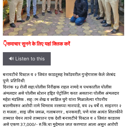
👇समाचार सुनने के लिए यहां क्लिक करें
🔊 Listen to this
बनावटीचे पिस्टल व २ जिवंत काडतूसह रेकॉर्डवरील गुन्हेगारास केले जेरबंद
पुणे: प्रतिनिधी:
दिनांक १३ रोजी सहा.पोलीस निरीक्षक राहल नामदे व पथकातील पोलीस
अंमलदार असे पोलीस स्टेशन हद्दित पेट्रोलिंग करत असताना पोलीस अंमलदार
महेश मंडलिक . सह्ाम शेख व स्वप्निल घुगे यांना मिळालेल्या गोपनीय
बातमीवरुन आरोपी नामे भिमराव नरसप्पा मानपाडे, वय २४ वर्षे रा. साईनगर २
रा मजला , साई जीम जवळ, गलाबनगर , धनकवडी, पणे यांस अत्यंत शिताफीने
ताब्यात घेवन त्याचे ताब्यातन एक देशी बनावटीचे पिस्टल व २ जिवंत काडतस
असे एकण 37,000/- रु.किं.चा मुदेमाल जप्त करण्यात आला असुन आरोपी