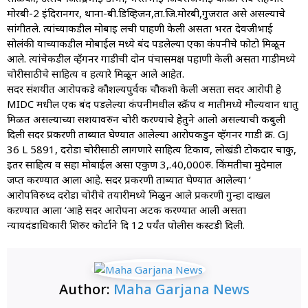
मोरबी-2 इंदिरानगर, थाना-बी.डिव्हिजन,ता.जि.मोरबी,गुजरात असे असल्याचे
सांगीतले. त्यांच्याकडील मोबाइ लची पाहणी केली असता भरत देवजीभाई
सोलंकी याच्याकडील मोबाईल मध्ये बंद पडलेल्या एका कंपनीचे फोटो मिळून
आले. त्यांचेकडील व्हँगनर गाडीची दोन पंचासमक्ष पहाणी केली असता गाडीमध्ये
चोरीसाठीचे साहित्य व हत्यारे मिळून आले आहेत.
सदर संशयीत आरोपींकडे कौशल्यपुर्वक चौकशी केली असता सदर आरोपी हे
MIDC मधील एक बंद पडलेल्या कंपनीमधील स्क्रॅप व मातीमध्ये मौल्यवान धातु
मिळत असल्याच्या सशयावरुन चोरी करण्याचे हेतुने आलो असल्याची कबुली
दिली सदर प्रकरणी ताब्यात घेण्यात आलेल्या आरोपींकडुन व्हॅगनर गाडी क्र. GJ
36 L 5891, दरोडा चोरीसाठी लागणारे साहित्य टिकाव, लोखंडी टोकदार चाकु,
इतर साहित्य व सहा मोबाईल असा एकुण 3,.40,000रु. किंमतीचा मुदेमाल
जप्त करण्यात आला आहे. सदर प्रकरणी ताब्यात घेण्यात आलेल्या ‘
आरोपींविरुध्द दरोडा चोरीचे तयारीमध्ये मिळुन आले प्रकरणी गुन्हा दाखल
कऱण्यात आला ‘आहे सदर आरोपींना अटक करण्यात आली असता
न्यायदंडाधिकारी शिरुर कोर्टाने दि 12 पर्यंत पोलीस कस्टडी दिली.
Author:
Maha Garjana News