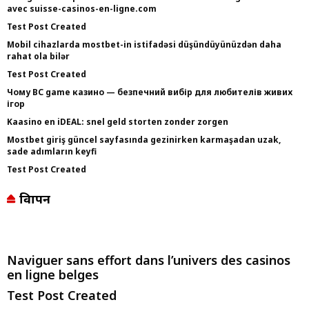
avec suisse-casinos-en-ligne.com
Test Post Created
Mobil cihazlarda mostbet-in istifadəsi düşündüyünüzdən daha
rahat ola bilər
Test Post Created
Чому BC game казино — безпечний вибір для любителів живих
ігор
Kaasino en iDEAL: snel geld storten zonder zorgen
Mostbet giriş güncel sayfasında gezinirken karmaşadan uzak,
sade adımların keyfi
Test Post Created
विज्ञापन
Naviguer sans effort dans l’univers des casinos
en ligne belges
Test Post Created