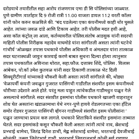
दरोडयाचे तयारीतील सहा आरोपीं रांजणगाव एमा डी सि पोलिसांच्या जाळ्यात.
पुणे ग्रामीण :वार्ताहार दि 9 रोजी रात्री 11.00 वाजता डायल 112 वरती कॉलर
यांनी फोन करुन कळविले की. “बंद पडलेल्या एका कंपनीमध्ये काही चोर घुसले
आहेत. त्यांच्या जवळ दांडे आणि टिकाव आहेत. तरी पोलीस मदत हवी आहे,
असा कॉल कंट्रोल् ला आला, कर्तव्यावरील पोलिस.संतोष आडसुक यांनी सदरची
माहिती पोलीस निरीक्षक महादेव वाघमोडे यांना सांगीतली असता त्यांनी घटनेचे
गांभीर्य ‘ओळखत तपास पथकाचे पोलीस अधिकारी व अंमलदार यांना तात्काळ
सदर घटनास्थळी जावुन कारवाई करणे बाबत सुचना दिल्या होत्या त्यानुसार
तपास पथकातील अविनाश थोरात, सहा.फौज. दत्तात्रय शिंदे, पोलिस . विलास
आंबेकर, पो.काँ उमेश कुतवळ यांनी सदर ठिकाणी तात्काळ भेट दिली
सिक्यूरीटीगार्ड यांच्याकडे चौकशी केली असता त्यांनी सांगीतले की, थोड्या
‘वेळापर्वी कंपनी जवळुन गुजरात पासिंगची गाडीतील संशयीत इसम कंपनीमध्ये
चोरीच्या उदेशाने आले होते. परंतु मला पाहुन त्यांचेकडील गाडीमधुन पळून गेले
असल्याचे सांगीतले. सदर संशय़ीत इसमांचा पोलीस पथकाने खाजगी वाहनातुन
शोध घेत असतांना खंडाळामाथा येथे नगर-पुणे हायवे रोडलगतच्या एका हॉँटेल
समोर रोडवर गुजरात पासिंगची व्हँगनर गाडीमध्ये संशयीत इसम पोलीसांना ‘
पळुन जाण्याचा प्रयत्न करु लागले. पथकाने शिताफिने संशयीत इसमांना ताब्यात
घेतले. सदर इसमांकडे कसून चौकशी केली असता त्यांनी त्यांचे नाव, स्रेशभाई
प्रभ्भाई धामेचा, जितंद्र दिनेश डाभी, मेह्ल सरेशभाई धामेचा, भरतभाई देवजीभाई
सोळंकी, उत्सव जितेद्रभाई डाभी, भरतभाई जिवराजभाई कोळी सर्व राहणार