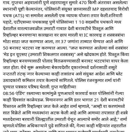
गाव. गूप्तचर अहवालांनी पुणे शहरापासून सुमारे 470 किमी अंतरावर असलेल्या
स्थानाची पूष्टी केल्यानंतर, पोलिसांनी संयूक्त छाप्यासाठी MP दहशतवाद विरोधी
पथक (ATS) चा समावेश असलेली एक व्यापक योजना तयार केली.शनिवारी
पहाटे, एटीएसच्या पथकासह पुणे पोलिसांच्या 1 10 सदस्यीय पथकाने मध्य
प्रदेशातील वारल्याजवळील उमराटी गावात देशी बनावटीचे पिस्तूल आणि
रिव्हॉल्व्हर बनवणाऱ्या कारखाना वर छाप मारली या IC कारवाइ त शस्त्रास्त्रांचा
मोठा साठा जप्त करण्यात आला, तर 37 जणांना ताब्यात घेण्यात आले आणि
50 बनावट भटटया नष्ट करण्यात आल्या. “जप्त करण्यात आलेल्या सर्व शस्त्रांवर
‘मेड इन यूएसए (उमराती शिकलगार शस्त्रास्त्र)” असे खोदकाम होते. पिस्तूल किंवा
रिव्हॉल्व्हर बनवण्यासाठी पोलाद वितळवण्यासाठी बनावट भटटयांचा वापर केला
जात होता. येथे सुरू असलेल्या बेकायदेशीर द्कानांमध्ये प्रदर्शनासाठी शसूते
नन्टतती तंटक् न्गार केल्याच्या काही तासांतच असे संयुक्त आदेश आणि ब्लेट
उत्पादकांनी कमिशन तयार केल्याचे सांगितले. पोलिस रंजनकुमार शर्मा यांनी
पूण्यात पत्रकार परिषद घेतली. गुप्त माहितीच्या
08:56 एंडिंग’ रस्त्याच्या कामांमुळे पुणआधारे कारवार्ड करत पोलिसांनी गेल्या
काही दिवसांत काळेपडळ. विमाननगर आणि डतर भागात 21 देशी बनावटीचे
पिस्तरल आणि रिव्हॉल्व्हर जप्त केले आहेत शर्मा म्हणाले, “आम्ही या प्रकरणांमध्ये
सात विक्रेते आणि मध्यस्थांना अटक केली आहे आणि आमच्या तपासात ही शस्त्रे
मध्यप्रदेशच्या बरवानी जिल्ह्यातील उमराती येथून आल्याचे समोर आले आहे,” शर्मा
म्हणाले.पोलिस अधिकाऱ्याने पुढे सांगितले की, गेल्या काही महिन्यांत शहरातील