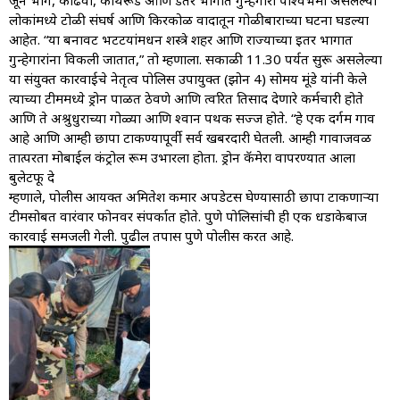
जूने भाग, कोंढवा, कोथरूड आणि डतर भागात गुन्हेगारी पार्श्वभमी असलेल्या
लोकांमध्ये टोळी संघर्ष आणि किरकोळ वादातून गोळीबाराच्या घटना घडल्या
आहेत. “या बनावट भटटयांमधन शस्त्रे शहर आणि राज्याच्या इतर भागात
गुन्हेगारांना विकली जातात,” तो म्हणाला. सकाळी 11.30 पर्यत सुरू असलेल्या
या संयुक्त कारवाईचे नेतृत्व पोलिस उपायुक्त (झोन 4) सोमय मूंडे यांनी केले
त्याच्या टीममध्ये ड्रोन पाळत ठेवणे आणि त्वरित प्रतिसाद देणारे कर्मचारी होते
आणि ते अश्रुधुराच्या गोळ्या आणि श्वान पथक सज्ज होते. “हे एक दर्गम गाव
आहे आणि आम्ही छापा टाकण्यापूर्वी सर्व खबरदारी घेतली. आम्ही गावाजवळ
तात्परता मोबाईल कंट्रोल रूम उभारला होता. ड्रोन कॅमेरा वापरण्यात आला
बुलेटप्रूफ दे
म्हणाले, पोलीस आयक्त अमितेश कमार अपडेटस घेण्यासाठी छापा टाकणाऱ्या
टीमसोबत वारंवार फोनवर संपर्कात होते. पुणे पोलिसांची ही एक धडाकेबाज
कारवाई समजली गेली. पुढील तपास पुणे पोलीस करत आहे.