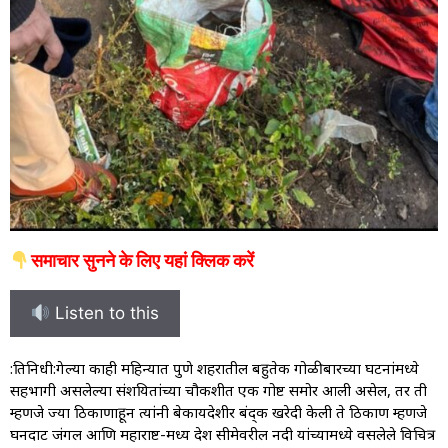
समाचार सुनने के लिए यहां क्लिक करें
Listen to this
:प्रतिनिधी:गेल्या काही महिन्यात पुणे शहरातील बहुतेक गोळीबारच्या घटनांमध्ये
सहभागी असलेल्या संशयितांच्या चौकशीत एक गोष्ट समोर आली असेल, तर ती
म्हणजे ज्या ठिकाणाहून त्यांनी बेकायदेशीर बंद्क खरेदी केली ते ठिकाण म्हणजे
घनदाट जंगल आणि महाराष्ट-मध्य प्रदेश सीमेवरील नदी यांच्यामध्ये वसलेले विचित्र