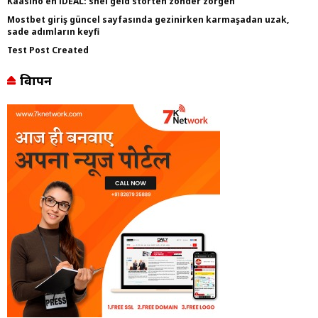
Kaasino en iDEAL: snel geld storten zonder zorgen
Mostbet giriş güncel sayfasında gezinirken karmaşadan uzak,
sade adımların keyfi
Test Post Created
विज्ञापन