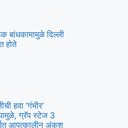
क बांधकामामुळे दिल्ली
त होते
लीची हवा ‘गंभीर’
यामुळे, ग्रॅप स्टेज 3
र्गत आपत्कालीन अंकुश