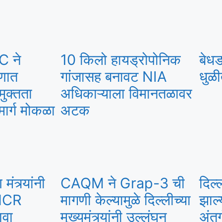
C ने
10 किलो हायड्रोपोनिक
बेधड
रणात
गांजासह बनावट NIA
धुळी
मुक्तता
अधिकाऱ्याला विमानतळावर
मार्ग मोकळा
अटक
मंत्र्यांनी
CAQM ने Grap-3 ची
दिल्
-NCR
मागणी केल्यामुळे दिल्लीच्या
झाल्
ावा
मुख्यमंत्र्यांनी उल्लंघन
अंत