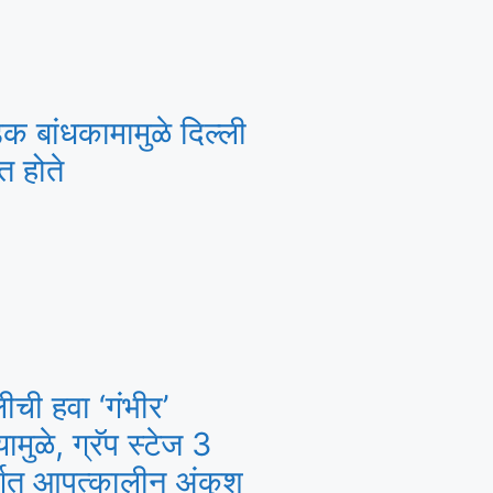
क बांधकामामुळे दिल्ली
त होते
लीची हवा ‘गंभीर’
यामुळे, ग्रॅप स्टेज 3
र्गत आपत्कालीन अंकुश