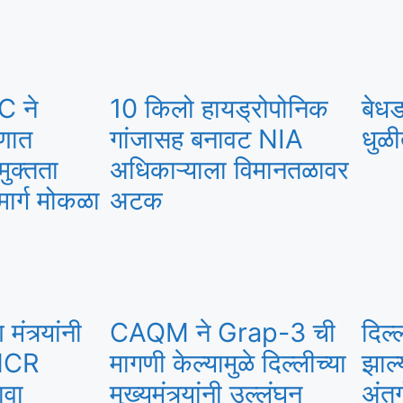
C ने
10 किलो हायड्रोपोनिक
बेधड
रणात
गांजासह बनावट NIA
धुळी
मुक्तता
अधिकाऱ्याला विमानतळावर
मार्ग मोकळा
अटक
मंत्र्यांनी
CAQM ने Grap-3 ची
दिल्
-NCR
मागणी केल्यामुळे दिल्लीच्या
झाल्
ावा
मुख्यमंत्र्यांनी उल्लंघन
अंत