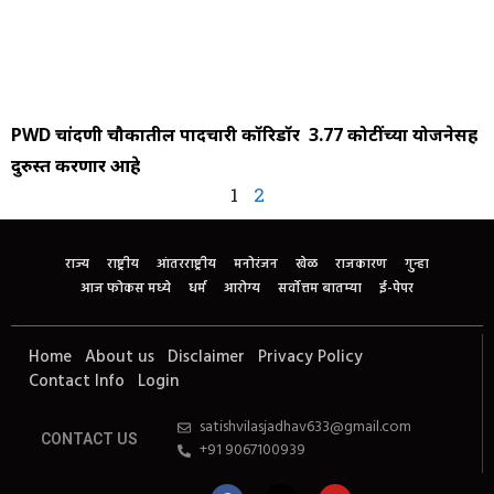
PWD चांदणी चौकातील पादचारी कॉरिडॉर ₹ 3.77 कोटींच्या योजनेसह
दुरुस्त करणार आहे
1
2
राज्य
राष्ट्रीय
आंतरराष्ट्रीय
मनोरंजन
खेळ
राजकारण
गुन्हा
आज फोकस मध्ये
धर्म
आरोग्य
सर्वोत्तम बातम्या
ई-पेपर
Home
About us
Disclaimer
Privacy Policy
Contact Info
Login
satishvilasjadhav633@gmail.com
CONTACT US
+91 9067100939