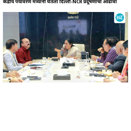
केंद्रीय पर्यावरण मंत्र्यांनी घेतला दिल्ली-NCR प्रदूषणाचा आढावा