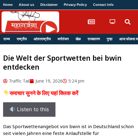
Home
About us
Disclaimer
Privacy Policy
Contact Info
Login
राज्य
राष्ट्रीय
आंतरराष्ट्रीय
मनोरंजन
खेळ
राजकारण
गुन्हा
आज फोकस मध्
Die Welt der Sportwetten bei bwin
entdecken
Traffic Tail
June 19, 2026
5:24 pm
समाचार सुनने के लिए यहां क्लिक करें
Listen to this
Das Sportwettenangebot von bwin ist in Deutschland schon
seit vielen Jahren eine feste Anlaufstelle für