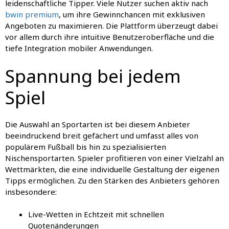
leidenschaftliche Tipper. Viele Nutzer suchen aktiv nach
bwin premium
, um ihre Gewinnchancen mit exklusiven
Angeboten zu maximieren. Die Plattform überzeugt dabei
vor allem durch ihre intuitive Benutzeroberfläche und die
tiefe Integration mobiler Anwendungen.
Spannung bei jedem
Spiel
Die Auswahl an Sportarten ist bei diesem Anbieter
beeindruckend breit gefächert und umfasst alles von
populärem Fußball bis hin zu spezialisierten
Nischensportarten. Spieler profitieren von einer Vielzahl an
Wettmärkten, die eine individuelle Gestaltung der eigenen
Tipps ermöglichen. Zu den Stärken des Anbieters gehören
insbesondere:
Live-Wetten in Echtzeit mit schnellen
Quotenänderungen