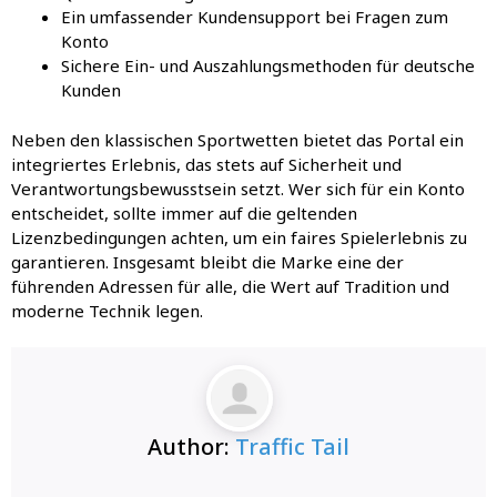
Ein umfassender Kundensupport bei Fragen zum
Konto
Sichere Ein- und Auszahlungsmethoden für deutsche
Kunden
Neben den klassischen Sportwetten bietet das Portal ein
integriertes Erlebnis, das stets auf Sicherheit und
Verantwortungsbewusstsein setzt. Wer sich für ein Konto
entscheidet, sollte immer auf die geltenden
Lizenzbedingungen achten, um ein faires Spielerlebnis zu
garantieren. Insgesamt bleibt die Marke eine der
führenden Adressen für alle, die Wert auf Tradition und
moderne Technik legen.
Author:
Traffic Tail