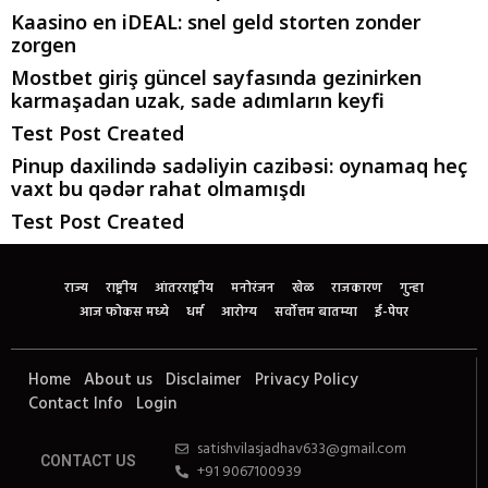
Kaasino en iDEAL: snel geld storten zonder
zorgen
Mostbet giriş güncel sayfasında gezinirken
karmaşadan uzak, sade adımların keyfi
Test Post Created
Pinup daxilində sadəliyin cazibəsi: oynamaq heç
vaxt bu qədər rahat olmamışdı
Test Post Created
राज्य
राष्ट्रीय
आंतरराष्ट्रीय
मनोरंजन
खेळ
राजकारण
गुन्हा
आज फोकस मध्ये
धर्म
आरोग्य
सर्वोत्तम बातम्या
ई-पेपर
Home
About us
Disclaimer
Privacy Policy
Contact Info
Login
satishvilasjadhav633@gmail.com
CONTACT US
+91 9067100939