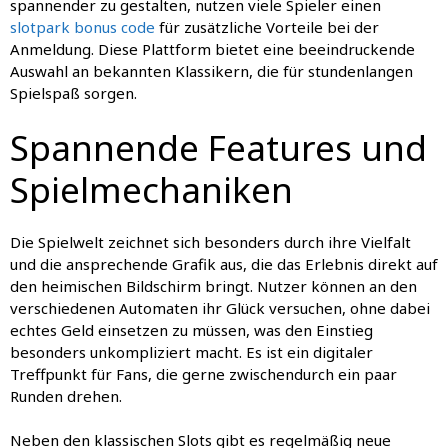
spannender zu gestalten, nutzen viele Spieler einen
slotpark bonus code
für zusätzliche Vorteile bei der
Anmeldung. Diese Plattform bietet eine beeindruckende
Auswahl an bekannten Klassikern, die für stundenlangen
Spielspaß sorgen.
Spannende Features und
Spielmechaniken
Die Spielwelt zeichnet sich besonders durch ihre Vielfalt
und die ansprechende Grafik aus, die das Erlebnis direkt auf
den heimischen Bildschirm bringt. Nutzer können an den
verschiedenen Automaten ihr Glück versuchen, ohne dabei
echtes Geld einsetzen zu müssen, was den Einstieg
besonders unkompliziert macht. Es ist ein digitaler
Treffpunkt für Fans, die gerne zwischendurch ein paar
Runden drehen.
Neben den klassischen Slots gibt es regelmäßig neue