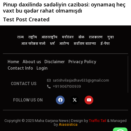
Pinup daxilində sadəliyin cazibəsi: oynamaq heç
vaxt bu qədər rahat olmamışdı
Test Post Created
राज्य
राष्ट्रीय
आंतरराष्ट्रीय
मनोरंजन
खेळ
राजकारण
गुन्हा
आज फोकस मध्ये
धर्म
आरोग्य
सर्वोत्तम बातम्या
ई-पेपर
Home
About us
Disclaimer
Privacy Policy
Contact Info
Login
satishvilasjadhav633@gmail.com
CONTACT US
+91 9067100939
FOLLOW US ON
Copyright © 2025 Maha Garjana News | Design by
Traffic Tail
& Managed
by
Aiassistica
Website Development Agency
Best SEO Company in India
Business Automation Expert
Digital Marketing Agency
Finance Blog
News Portal Development Agency