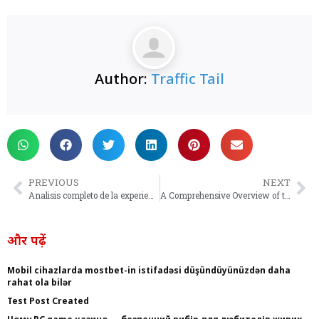
Author:
Traffic Tail
PREVIOUS
NEXT
Analisis completo de la experiencia de juego en 22bet
A Comprehensive Overview of the 888casino Experience
और पढ़ें
Mobil cihazlarda mostbet-in istifadəsi düşündüyünüzdən daha
rahat ola bilər
Test Post Created