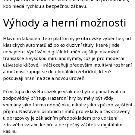
kdo hledá rychlou a bezpečnou zábavu.
Výhody a herní možnosti
Hlavním lákadlem této platformy je obrovský výběr her, od
klasických automatů až po exkluzivní tituly, které jinde
nenajdete. Využívání digitálních měn zajišťuje okamžité
transakce a vysokou míru anonymity, což je pro moderní
uživatele klíčové. Hráči oceňují především intuitivní rozhraní
a možnost zapojit se do globálních žebříčků, které
posouvají hraní na zcela novou úroveň.
Při vstupu do světa sázek je však nezbytné pamatovat na
zodpovědný přístup. Hazardní hry by měly být vždy
vnímány jako forma odpočinku, nikoliv jako způsob zajištění
příjmu. Nastavení osobních limitů pro vklady a čas strávený
u obrazovky je základním předpokladem pro udržení
zdravého vztahu ke hře a bezpečný zážitek v digitálním
kasinu.