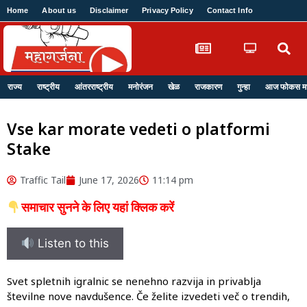
Home
About us
Disclaimer
Privacy Policy
Contact Info
Login
राज्य
राष्ट्रीय
आंतरराष्ट्रीय
मनोरंजन
खेळ
राजकारण
गुन्हा
आज फोकस मध्
Vse kar morate vedeti o platformi
Stake
Traffic Tail
June 17, 2026
11:14 pm
समाचार सुनने के लिए यहां क्लिक करें
Listen to this
Svet spletnih igralnic se nenehno razvija in privablja
številne nove navdušence. Če želite izvedeti več o trendih,