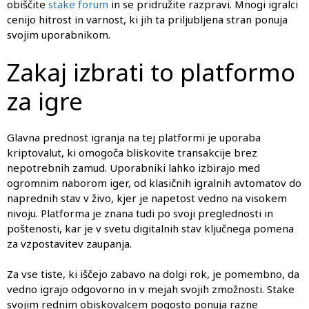
obiščite
stake forum
in se pridružite razpravi. Mnogi igralci
cenijo hitrost in varnost, ki jih ta priljubljena stran ponuja
svojim uporabnikom.
Zakaj izbrati to platformo
za igre
Glavna prednost igranja na tej platformi je uporaba
kriptovalut, ki omogoča bliskovite transakcije brez
nepotrebnih zamud. Uporabniki lahko izbirajo med
ogromnim naborom iger, od klasičnih igralnih avtomatov do
naprednih stav v živo, kjer je napetost vedno na visokem
nivoju. Platforma je znana tudi po svoji preglednosti in
poštenosti, kar je v svetu digitalnih stav ključnega pomena
za vzpostavitev zaupanja.
Za vse tiste, ki iščejo zabavo na dolgi rok, je pomembno, da
vedno igrajo odgovorno in v mejah svojih zmožnosti. Stake
svojim rednim obiskovalcem pogosto ponuja razne