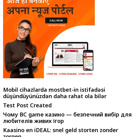
Mobil cihazlarda mostbet-in istifadəsi
düşündüyünüzdən daha rahat ola bilər
Test Post Created
Чому BC game казино — безпечний вибір для
любителів живих ігор
Kaasino en iDEAL: snel geld storten zonder
zorgen