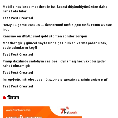
Mobil cihazlarda mostbet-in istifadəsi düşündüyünüzdən daha
rahat ola bilər
Test Post Created
Чому BC game казино — безпечний вибір для любителів живих
ігор
Kaasino en iDEAL: snel geld storten zonder zorgen
Mostbet giriş güncel sayfasında gezinirken karmaşadan uzak,
sade adımların keyfi
Test Post Created
Pinup daxilində sadəliyin cazibəsi: oynamaq heç vaxt bu qədər
rahat olmamışdı
Test Post Created
Інтерфейс nitrobet casinò, що не відволікає: мінімалізм в дії
Test Post Created
विज्ञापन