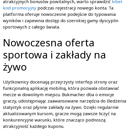
atrakcyjnych bonusów powitalnych, warto sprawdzić
lvbet
kod promocyjny
podczas rejestracji nowego konta. Ta
platforma oferuje nowoczesne podejście do typowania
wyników i zapewnia dostęp do szerokiej gamy dyscyplin
sportowych z całego świata.
Nowoczesna oferta
sportowa i zakłady na
żywo
Użytkownicy doceniają przejrzysty interfejs strony oraz
funkcjonalną aplikację mobilną, która pozwala obstawiać
mecze w dowolnym miejscu. Bukmacher dba o emocje
graczy, udostępniając zaawansowane narzędzia do śledzenia
statystyk oraz płynne zakłady na żywo. Dzięki regularnie
aktualizowanym kursom, gracze mogą zawsze liczyć na
konkurencyjne warunki, które znacząco podnoszą
atrakcyjność każdego kuponu.