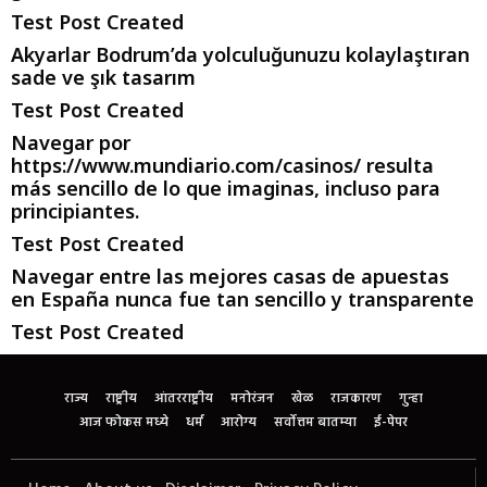
Test Post Created
Akyarlar Bodrum’da yolculuğunuzu kolaylaştıran
sade ve şık tasarım
Test Post Created
Navegar por
https://www.mundiario.com/casinos/ resulta
más sencillo de lo que imaginas, incluso para
principiantes.
Test Post Created
Navegar entre las mejores casas de apuestas
en España nunca fue tan sencillo y transparente
Test Post Created
राज्य
राष्ट्रीय
आंतरराष्ट्रीय
मनोरंजन
खेळ
राजकारण
गुन्हा
आज फोकस मध्ये
धर्म
आरोग्य
सर्वोत्तम बातम्या
ई-पेपर