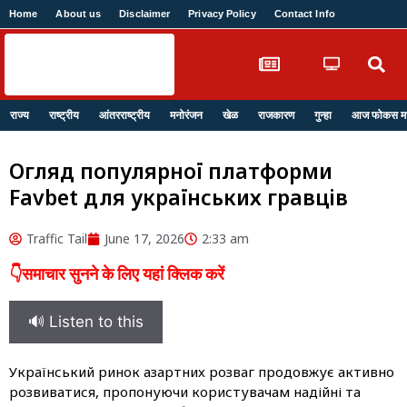
Home
About us
Disclaimer
Privacy Policy
Contact Info
Login
राज्य
राष्ट्रीय
आंतरराष्ट्रीय
मनोरंजन
खेळ
राजकारण
गुन्हा
आज फोकस मध्
Огляд популярної платформи
Favbet для українських гравців
Traffic Tail
June 17, 2026
2:33 am
👇समाचार सुनने के लिए यहां क्लिक करें
🔊 Listen to this
Український ринок азартних розваг продовжує активно
розвиватися, пропонуючи користувачам надійні та