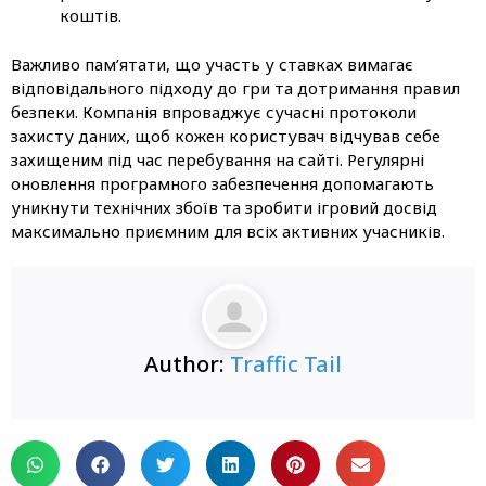
коштів.
Важливо пам’ятати, що участь у ставках вимагає
відповідального підходу до гри та дотримання правил
безпеки. Компанія впроваджує сучасні протоколи
захисту даних, щоб кожен користувач відчував себе
захищеним під час перебування на сайті. Регулярні
оновлення програмного забезпечення допомагають
уникнути технічних збоїв та зробити ігровий досвід
максимально приємним для всіх активних учасників.
Author:
Traffic Tail