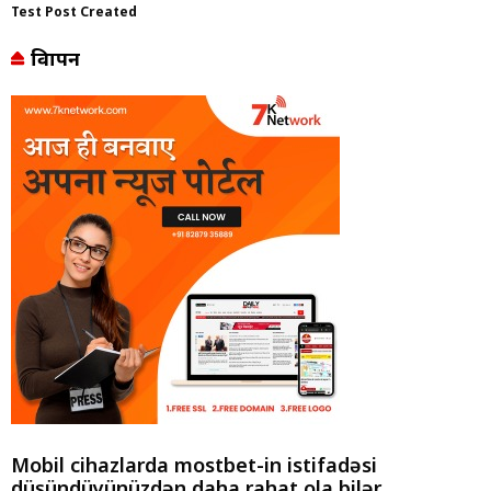
Test Post Created
विज्ञापन
Mobil cihazlarda mostbet-in istifadəsi
düşündüyünüzdən daha rahat ola bilər