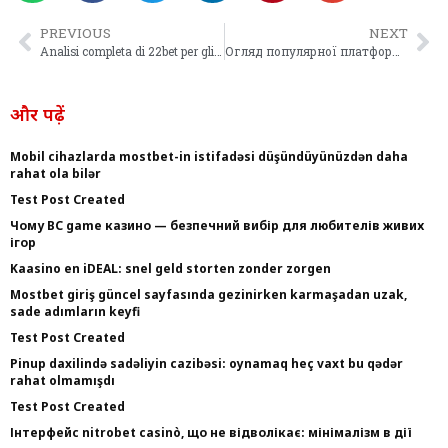
PREVIOUS
NEXT
Analisi completa di 22bet per gli scommettitori italiani
Огляд популярної платформи Favbet для українських гравців
और पढ़ें
Mobil cihazlarda mostbet-in istifadəsi düşündüyünüzdən daha
rahat ola bilər
Test Post Created
Чому BC game казино — безпечний вибір для любителів живих
ігор
Kaasino en iDEAL: snel geld storten zonder zorgen
Mostbet giriş güncel sayfasında gezinirken karmaşadan uzak,
sade adımların keyfi
Test Post Created
Pinup daxilində sadəliyin cazibəsi: oynamaq heç vaxt bu qədər
rahat olmamışdı
Test Post Created
Інтерфейс nitrobet casinò, що не відволікає: мінімалізм в дії