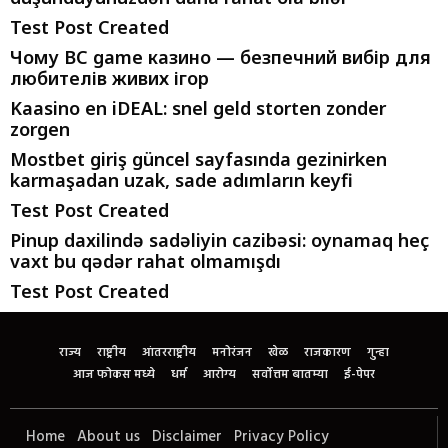
Test Post Created
Чому BC game казино — безпечний вибір для
любителів живих ігор
Kaasino en iDEAL: snel geld storten zonder
zorgen
Mostbet giriş güncel sayfasında gezinirken
karmaşadan uzak, sade adımların keyfi
Test Post Created
Pinup daxilində sadəliyin cazibəsi: oynamaq heç
vaxt bu qədər rahat olmamışdı
Test Post Created
राज्य
राष्ट्रीय
आंतरराष्ट्रीय
मनोरंजन
खेळ
राजकारण
गुन्हा
आज फोकस मध्ये
धर्म
आरोग्य
सर्वोत्तम बातम्या
ई-पेपर
Home
About us
Disclaimer
Privacy Policy