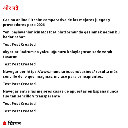
और पढ़ें
Casino online Bitcoin: comparativa de los mejores juegos y
proveedores para 2026
Yeni başlayanlar için Mostbet platformunda gezinmek neden bu
kadar rahat?
Test Post Created
Akyarlar Bodrum’da yolculuğunuzu kolaylaştıran sade ve şık
tasarım
Test Post Created
Navegar por https://www.mundiario.com/casinos/ resulta más
sencillo de lo que imaginas, incluso para principiantes.
Test Post Created
Navegar entre las mejores casas de apuestas en España nunca
fue tan sencillo y transparente
Test Post Created
Test Post Created
विज्ञापन