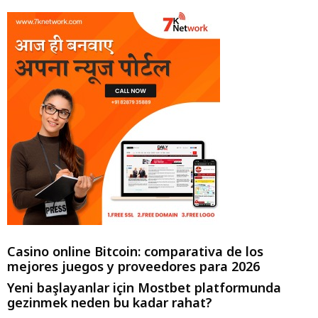
Casino online Bitcoin: comparativa de los
mejores juegos y proveedores para 2026
Yeni başlayanlar için Mostbet platformunda
gezinmek neden bu kadar rahat?