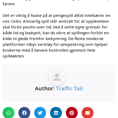
farten.
Det er viktig å huske på at pengespill alltid innebærer en
viss risiko. Ansvarlig spill står sentralt for at opplevelsen
skal forbli positiv over tid. Ved å sette egne grenser for
både tid og budsjett, kan du sikre at spillingen forblir en
kilde til glede fremfor bekymring. De fleste moderne
plattformer tilbyr verktøy for selvjustering som hjelper
brukerne med å bevare kontrollen gjennom hele
spilleøkten.
Author:
Traffic Tail