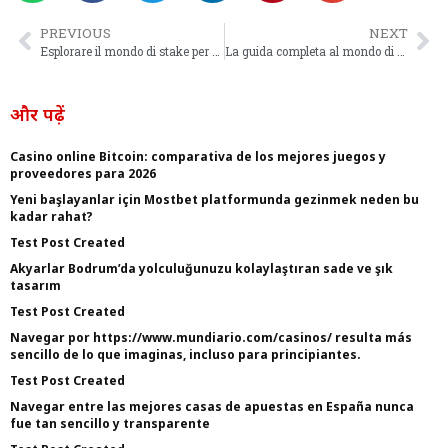
PREVIOUS
NEXT
Esplorare il mondo di stake per gli appassionati di gioco online
La guida completa al mondo di Unibet in Italia
और पढ़ें
Casino online Bitcoin: comparativa de los mejores juegos y
proveedores para 2026
Yeni başlayanlar için Mostbet platformunda gezinmek neden bu
kadar rahat?
Test Post Created
Akyarlar Bodrum’da yolculuğunuzu kolaylaştıran sade ve şık
tasarım
Test Post Created
Navegar por https://www.mundiario.com/casinos/ resulta más
sencillo de lo que imaginas, incluso para principiantes.
Test Post Created
Navegar entre las mejores casas de apuestas en España nunca
fue tan sencillo y transparente