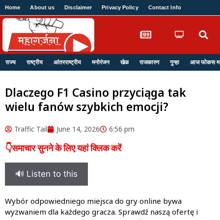
Home
About us
Disclaimer
Privacy Policy
Contact Info
Login
राज्य
राष्ट्रीय
आंतरराष्ट्रीय
मनोरंजन
खेळ
राजकारण
गुन्हा
आज फोकस मध्
Dlaczego F1 Casino przyciąga tak
wielu fanów szybkich emocji?
Traffic Tail
June 14, 2026
6:56 pm
👇समाचार सुनने के लिए यहां क्लिक करें
🔊 Listen to this
Wybór odpowiedniego miejsca do gry online bywa
wyzwaniem dla każdego gracza. Sprawdź naszą ofertę i