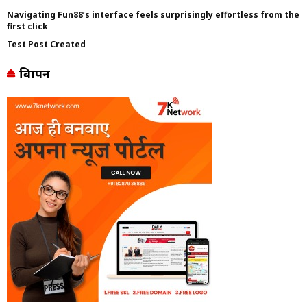
Navigating Fun88’s interface feels surprisingly effortless from the
first click
Test Post Created
विज्ञापन