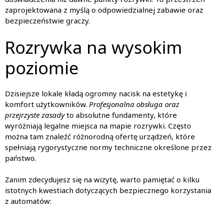
zaprojektowana z myślą o odpowiedzialnej zabawie oraz
bezpieczeństwie graczy.
Rozrywka na wysokim
poziomie
Dzisiejsze lokale kładą ogromny nacisk na estetykę i
komfort użytkowników.
Profesjonalna obsługa oraz
przejrzyste zasady
to absolutne fundamenty, które
wyróżniają legalne miejsca na mapie rozrywki. Często
można tam znaleźć różnorodną ofertę urządzeń, które
spełniają rygorystyczne normy techniczne określone przez
państwo.
Zanim zdecydujesz się na wizytę, warto pamiętać o kilku
istotnych kwestiach dotyczących bezpiecznego korzystania
z automatów: