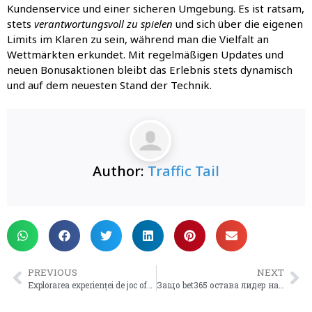
Kundenservice und einer sicheren Umgebung. Es ist ratsam,
stets
verantwortungsvoll zu spielen
und sich über die eigenen
Limits im Klaren zu sein, während man die Vielfalt an
Wettmärkten erkundet. Mit regelmäßigen Updates und
neuen Bonusaktionen bleibt das Erlebnis stets dynamisch
und auf dem neuesten Stand der Technik.
Author:
Traffic Tail
PREVIOUS
NEXT
Explorarea experienței de joc oferite de bet7 în România
Защо bet365 остава лидер на пазара на спортни залози