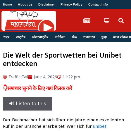
Home
About us
Disclaimer
Privacy Policy
Contact Info
Login
राज्य
राष्ट्रीय
आंतरराष्ट्रीय
मनोरंजन
खेळ
राजकारण
गुन्हा
आज फोकस मध्
Die Welt der Sportwetten bei Unibet
entdecken
Traffic Tail
June 4, 2026
11:22 pm
👇समाचार सुनने के लिए यहां क्लिक करें
🔊 Listen to this
Der Buchmacher hat sich über die Jahre einen exzellenten
Ruf in der Branche erarbeitet. Wer sich für
unibet