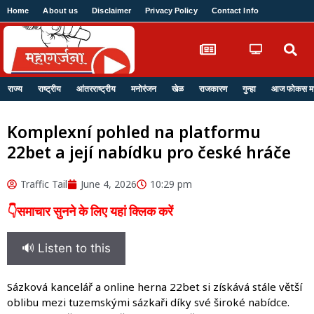
Home
About us
Disclaimer
Privacy Policy
Contact Info
Login
राज्य
राष्ट्रीय
आंतरराष्ट्रीय
मनोरंजन
खेळ
राजकारण
गुन्हा
आज फोकस मध्
Komplexní pohled na platformu
22bet a její nabídku pro české hráče
Traffic Tail
June 4, 2026
10:29 pm
👇समाचार सुनने के लिए यहां क्लिक करें
🔊 Listen to this
Sázková kancelář a online herna 22bet si získává stále větší
oblibu mezi tuzemskými sázkaři díky své široké nabídce.