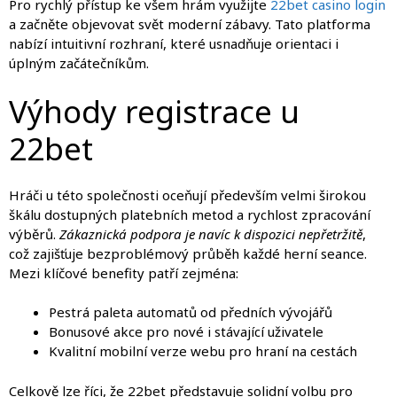
Pro rychlý přístup ke všem hrám využijte
22bet casino login
a začněte objevovat svět moderní zábavy. Tato platforma
nabízí intuitivní rozhraní, které usnadňuje orientaci i
úplným začátečníkům.
Výhody registrace u
22bet
Hráči u této společnosti oceňují především velmi širokou
škálu dostupných platebních metod a rychlost zpracování
výběrů.
Zákaznická podpora je navíc k dispozici nepřetržitě
,
což zajišťuje bezproblémový průběh každé herní seance.
Mezi klíčové benefity patří zejména:
Pestrá paleta automatů od předních vývojářů
Bonusové akce pro nové i stávající uživatele
Kvalitní mobilní verze webu pro hraní na cestách
Celkově lze říci, že 22bet představuje solidní volbu pro