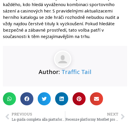
každého, kdo hledá vyváženou kombinaci sportovního
sázení a casinových her. S pravidelnými aktualizacemi
herního katalogu se zde hráči rozhodně nebudou nudit a
vždy najdou čerstvé tituly k vyzkoušení. Pokud hledáte
bezpečné a zábavné prostředí, tato volba patří v
současnosti k těm nejzajímavějším na trhu.
Author:
Traffic Tail
PREVIOUS
NEXT
La guida completa alla piattaforma di gioco William Hill
Recenze platformy Mostbet pro české hráče