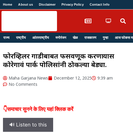
Home
About us
Disclaimer
Privacy Policy
Contact Info
Login
राज्य
राष्ट्रीय
आंतरराष्ट्रीय
मनोरंजन
खेळ
राजकारण
गुन्हा
आज फोकस मध्
फोरव्हिलर गाडीबाबत फसवणूक करणाऱ्यास
कोरेगावं पार्क पोलिसांनी ठोकल्या बेड्या.
Maha Garjana News
December 12, 2025
9:39 am
No Comments
👇समाचार सुनने के लिए यहां क्लिक करें
🔊 Listen to this