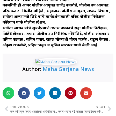
कामगिरी ही अप्पर पोलीस आयुक्त राजेंद्र बनसोडे, पोलीस उप आयक्त,
परिमंडळ २ . मिलींद मोहिते , सहाय्यक पोलीस आयूक्त, लष्कर विभाग ,
संगीता अल्फान्सो शिंदे यांचे मार्गदर्शनाखाली वरिष्ठ पोलीस निरीक्षक
कोरेगाव पार्क पोलीस स्टेशन,
संगीता जाधव यांचे सुचनेप्रमाणे तपास पथकाचे सहा.पोलीस निरीक्षक,
जितेंद्र खैरनार . तपास पोलीस उप निरीक्षक नरेंद्र शिंदे, पोलीस अंमलदार
प्रविण पडवळ , सचिन पवार, राहल मोकाशी गौरव म्हस्के , राहुल वेताळ ,
अंकुश खंनसोळे, प्रदिप ठाकुर व सुनिल मारकड यांनी केली आहे
Author:
Maha Garjana News
PREVIOUS
NEXT
एक वर्षपासून फरार असलेल्या आरोपीस विमांनतळ पोलिसांनी ठोकल्या बेड्या.
नवनाथदादा नढे सोशल फावउंडेशन तर्फे होम मिनिस्टर कार्यक्रम आयोजित.