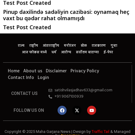
Test Post Created
Pinup daxilində sadəliyin cazibəsi: oynamaq heç
vaxt bu qədər rahat olmamışdı
Test Post Created
राज्य
राष्ट्रीय
आंतरराष्ट्रीय
मनोरंजन
खेळ
राजकारण
गुन्हा
आज फोकस मध्ये
धर्म
आरोग्य
सर्वोत्तम बातम्या
ई-पेपर
Home
About us
Disclaimer
Privacy Policy
Contact Info
Login
satishvilasjadhav633@gmail.com
CONTACT US
+91 9067100939
FOLLOW US ON
Copyright © 2025 Maha Garjana News | Design by
Traffic Tail
& Managed