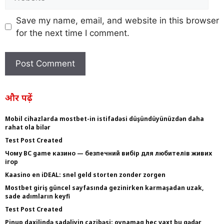
Save my name, email, and website in this browser
for the next time I comment.
और पढ़ें
Mobil cihazlarda mostbet-in istifadəsi düşündüyünüzdən daha
rahat ola bilər
Test Post Created
Чому BC game казино — безпечний вибір для любителів живих
ігор
Kaasino en iDEAL: snel geld storten zonder zorgen
Mostbet giriş güncel sayfasında gezinirken karmaşadan uzak,
sade adımların keyfi
Test Post Created
Pinup daxilində sadəliyin cazibəsi: oynamaq heç vaxt bu qədər