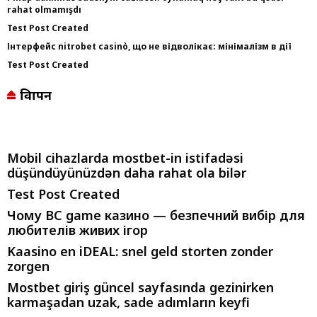
rahat olmamışdı
Test Post Created
Інтерфейс nitrobet casinò, що не відволікає: мінімалізм в дії
Test Post Created
विज्ञापन
Mobil cihazlarda mostbet-in istifadəsi
düşündüyünüzdən daha rahat ola bilər
Test Post Created
Чому BC game казино — безпечний вибір для
любителів живих ігор
Kaasino en iDEAL: snel geld storten zonder
zorgen
Mostbet giriş güncel sayfasında gezinirken
karmaşadan uzak, sade adımların keyfi