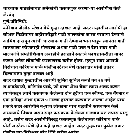
चारचाकी गाड्यांबाबत अनेकांची फसवणुक करणा-या आरोपीस केले
जेरबंद
पुणे:प्रतिनिधी:
कोरेगाव पोलीस स्टेशन येथे गुन्हा दाखल आहे. सदर गन्हातील आरोपी हा
सोशल मिडीयावर जहीरातीद्वारे गाडी मालकांना जास्त परतावा देण्याचे
आमिष दाखवून त्यांची चारचाकी गाडी देण्यास भाग पाडून त्यानंतर गाडी
मालकाला कोणताही मोबदला अथवा गाडी परत न देता सदर गाडी
मालकांचे संमतीशिवाय लबाडीचे इराद्याने स्वतःचे फायद्याकरीता वापर
करून अनेक लोकांची फसवणरक करीत होता. म्हणून सदर आरापी
विरोधात कोरेगाव पार्क पोलीस स्टेशन येथे तक्रारदार यांनी तक्रार
दिल्यावरुन गुन्हा दाखल आहे
सदर दाखल गुन्ह्यातील आरापी सुमित सुनिल कवडे वय २७ वर्षे
रा.कवडेवाडी, कोरेगांव पार्क, प्णे याचा शेाध घेवन त्यास अटक करुन
त्याचेकड्न त्याने फसवण्क केलेल्या दोन इ्टीगा एक स्वीफ्ट, एक वॅगनार व
एक इनोव्हा अशा एकण ५ गाड्या हस्तगत करण्यात आल्या आहेत याच
प्रकारे सदर आरोपीने ब-्याच लोकांना याच पद्धतीने फसवणक केले
असल्याचे निष्पन्न असन सदर फसवण्क केलेल्या गाड्यांबाबत तपास चालू
आहे.. तसेच सदर आरोपीविरुद्ध फसवणूक केलेबाबत कोरेगाव पार्क
पोलीस स्टेशन येथे दोन गन्हे दाखल आहेत. सदर गुन्हयाचा पुढोल तपार
पोलीस उप-निरीक्षक नरेंद्र शिंदे करीत आहेत