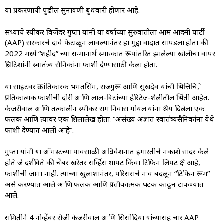
या प्रकरणाची पुढील सुनावणी बुधवारी होणार आहे.
सध्याचे स्पीकर विजेंदर गुप्ता यांनी या वर्षाच्या सुरुवातीला आम आदमी पार्टी
(AAP) सरकारचे दावे फेटाळून लावल्यानंतर हा मुद्दा वादात सापडला होता की
2022 मध्ये “शहीद” च्या सन्मानार्थ स्मारकात रूपांतरित झालेल्या खोलीचा वापर
ब्रिटिशांनी स्वातंत्र्य सैनिकांना फाशी देण्यासाठी केला होता.
या साइटवर क्रांतिकारक भगतसिंग, राजगुरू आणि सुखदेव यांची भित्तिचित्रे,
प्रतिकात्मक फाशीची दोरी आणि लाल-विटांच्या हेरिटेज-शैलीतील भिंती आहेत.
केजरीवाल आणि तत्कालीन स्पीकर राम निवास गोयल यांना श्रेय दिलेला एक
फलक आणि त्यावर एक शिलालेख होता: “असंख्य अज्ञात स्वातंत्र्यसैनिकांना येथे
फाशी देण्यात आली आहे”.
गुप्ता यांनी या ऑगस्टच्या पावसाळी अधिवेशनात इमारतीचे नकाशे सादर केले
होते जे दर्शविते की चेंबर खरेतर सर्व्हिस शाफ्ट किंवा टिफिन लिफ्ट क्षेत्र आहे,
फाशीची जागा नाही. त्याच्या खुलाशानंतर, परिसराचे नाव बदलून “टिफिन रूम”
असे करण्यात आले आणि फलक आणि प्रतीकात्मक घटक काढून टाकण्यात
आले.
समितीने 4 नोव्हेंबर रोजी केजरीवाल आणि सिसोदिया यांच्यासह चार AAP