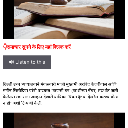
👇समाचार सुनने के लिए यहां क्लिक करें
🔊 Listen to this
दिल्ली उच्च न्यायालयाने मंगळवारी माजी मुख्यमंत्री अरविंद केजरीवाल आणि
मनीष सिसोदिया यांनी वादग्रस्त “फणसी घर” (फाशीच्या चेंबर) संदर्भात जारी
केलेल्या समन्सला आव्हान देणारी याचिका “प्रथम दृष्टया देखरेख करण्यायोग्य
नाही” अशी टिप्पणी केली.