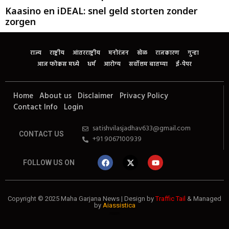
Kaasino en iDEAL: snel geld storten zonder
zorgen
राज्य
राष्ट्रीय
आंतरराष्ट्रीय
मनोरंजन
खेळ
राजकारण
गुन्हा
आज फोकस मध्ये
धर्म
आरोग्य
सर्वोत्तम बातम्या
ई-पेपर
Home
About us
Disclaimer
Privacy Policy
Contact Info
Login
satishvilasjadhav633@gmail.com
CONTACT US
+91 9067100939
FOLLOW US ON
Copyright © 2025 Maha Garjana News | Design by
Traffic Tail
& Managed
by
Aiassistica
Website Development Agency
Best SEO Company in India
Business Automation Expert
Digital Marketing Agency
Finance Blog
News Portal Development Agency