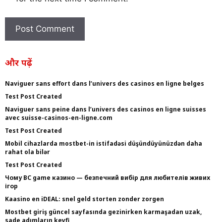
और पढ़ें
Naviguer sans effort dans l’univers des casinos en ligne belges
Test Post Created
Naviguer sans peine dans l’univers des casinos en ligne suisses
avec suisse-casinos-en-ligne.com
Test Post Created
Mobil cihazlarda mostbet-in istifadəsi düşündüyünüzdən daha
rahat ola bilər
Test Post Created
Чому BC game казино — безпечний вибір для любителів живих
ігор
Kaasino en iDEAL: snel geld storten zonder zorgen
Mostbet giriş güncel sayfasında gezinirken karmaşadan uzak,
sade adımların keyfi