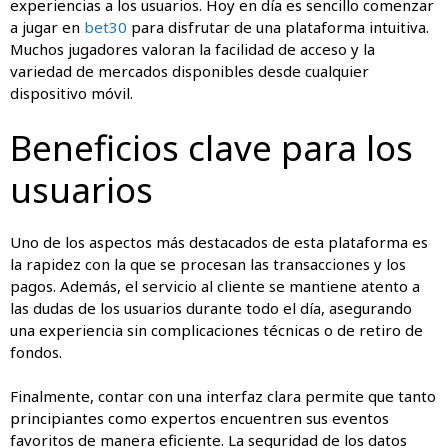
experiencias a los usuarios. Hoy en día es sencillo comenzar
a jugar en
bet30
para disfrutar de una plataforma intuitiva.
Muchos jugadores valoran la facilidad de acceso y la
variedad de mercados disponibles desde cualquier
dispositivo móvil.
Beneficios clave para los
usuarios
Uno de los aspectos más destacados de esta plataforma es
la rapidez con la que se procesan las transacciones y los
pagos. Además, el servicio al cliente se mantiene atento a
las dudas de los usuarios durante todo el día, asegurando
una experiencia sin complicaciones técnicas o de retiro de
fondos.
Finalmente, contar con una interfaz clara permite que tanto
principiantes como expertos encuentren sus eventos
favoritos de manera eficiente. La seguridad de los datos