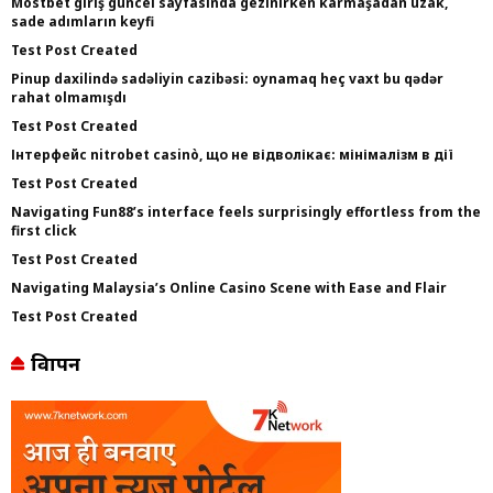
Mostbet giriş güncel sayfasında gezinirken karmaşadan uzak,
sade adımların keyfi
Test Post Created
Pinup daxilində sadəliyin cazibəsi: oynamaq heç vaxt bu qədər
rahat olmamışdı
Test Post Created
Інтерфейс nitrobet casinò, що не відволікає: мінімалізм в дії
Test Post Created
Navigating Fun88’s interface feels surprisingly effortless from the
first click
Test Post Created
Navigating Malaysia’s Online Casino Scene with Ease and Flair
Test Post Created
विज्ञापन