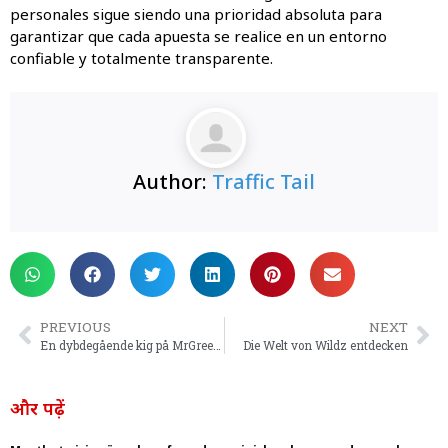
personales sigue siendo una prioridad absoluta para
garantizar que cada apuesta se realice en un entorno
confiable y totalmente transparente.
Author:
Traffic Tail
PREVIOUS
NEXT
En dybdegående kig på MrGreen i Danmark
Die Welt von Wildz entdecken
और पढ़ें