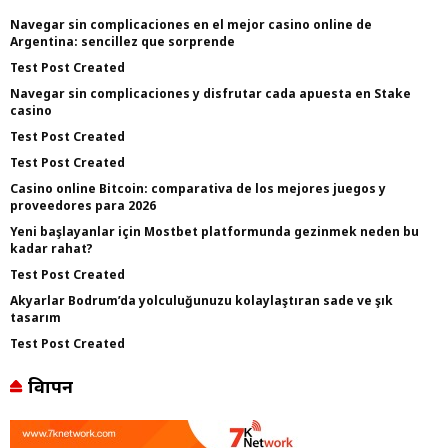
Navegar sin complicaciones en el mejor casino online de
Argentina: sencillez que sorprende
Test Post Created
Navegar sin complicaciones y disfrutar cada apuesta en Stake
casino
Test Post Created
Test Post Created
Casino online Bitcoin: comparativa de los mejores juegos y
proveedores para 2026
Yeni başlayanlar için Mostbet platformunda gezinmek neden bu
kadar rahat?
Test Post Created
Akyarlar Bodrum’da yolculuğunuzu kolaylaştıran sade ve şık
tasarım
Test Post Created
विज्ञापन