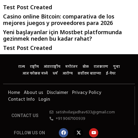
Test Post Created
Casino online Bitcoin: comparativa de los
mejores juegos y proveedores para 2026
Yeni başlayanlar için Mostbet platformunda
gezinmek neden bu kadar rahat?
Test Post Created
राज्य
राष्ट्रीय
आंतरराष्ट्रीय
मनोरंजन
खेळ
राजकारण
गुन्हा
आज फोकस मध्ये
धर्म
आरोग्य
सर्वोत्तम बातम्या
ई-पेपर
Home
About us
Disclaimer
Privacy Policy
Contact Info
Login
satishvilasjadhav633@gmail.com
CONTACT US
+91 9067100939
FOLLOW US ON