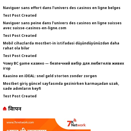
Naviguer sans effort dans l’univers des casinos en ligne belges
Test Post Created
Naviguer sans peine dans l’univers des casinos en ligne suisses
avec suisse-casinos-en-ligne.com
Test Post Created
Mobil cihazlarda mostbet-in istifadəsi düşündüyünüzdən daha
rahat ola bilər
Test Post Created
Чому BC game казино — безпечний вибір для любителів живих
ігор
Kaasino en iDEAL: snel geld storten zonder zorgen
Mostbet giriş güncel sayfasında gezinirken karmaşadan uzak,
sade adımların keyfi
Test Post Created
विज्ञापन