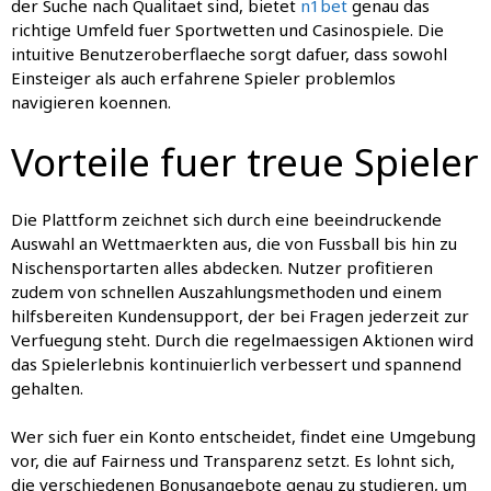
der Suche nach Qualitaet sind, bietet
n1bet
genau das
richtige Umfeld fuer Sportwetten und Casinospiele. Die
intuitive Benutzeroberflaeche sorgt dafuer, dass sowohl
Einsteiger als auch erfahrene Spieler problemlos
navigieren koennen.
Vorteile fuer treue Spieler
Die Plattform zeichnet sich durch eine beeindruckende
Auswahl an Wettmaerkten aus, die von Fussball bis hin zu
Nischensportarten alles abdecken. Nutzer profitieren
zudem von schnellen Auszahlungsmethoden und einem
hilfsbereiten Kundensupport, der bei Fragen jederzeit zur
Verfuegung steht. Durch die regelmaessigen Aktionen wird
das Spielerlebnis kontinuierlich verbessert und spannend
gehalten.
Wer sich fuer ein Konto entscheidet, findet eine Umgebung
vor, die auf Fairness und Transparenz setzt. Es lohnt sich,
die verschiedenen Bonusangebote genau zu studieren, um