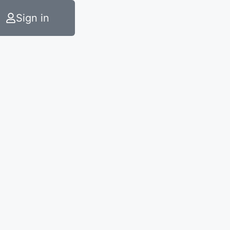
Sign in