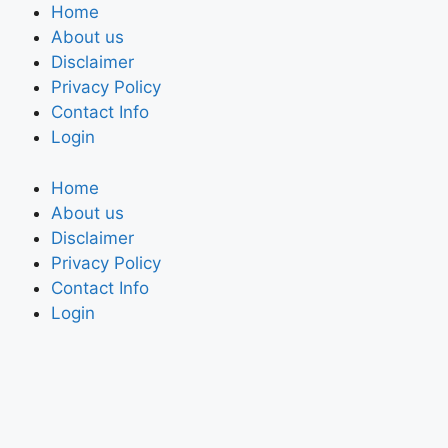
Home
About us
Disclaimer
Privacy Policy
Contact Info
Login
Home
About us
Disclaimer
Privacy Policy
Contact Info
Login