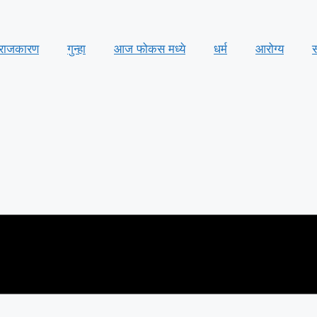
राजकारण
गुन्हा
आज फोकस मध्ये
धर्म
आरोग्य
स