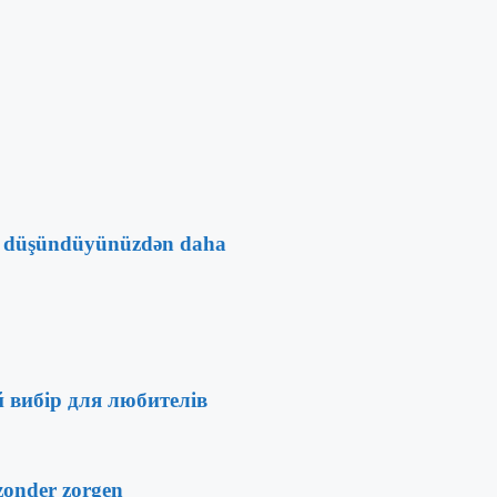
əsi düşündüyünüzdən daha
 вибір для любителів
zonder zorgen