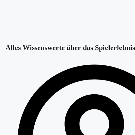
Alles Wissenswerte über das Spielerlebni