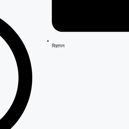
विज्ञापन