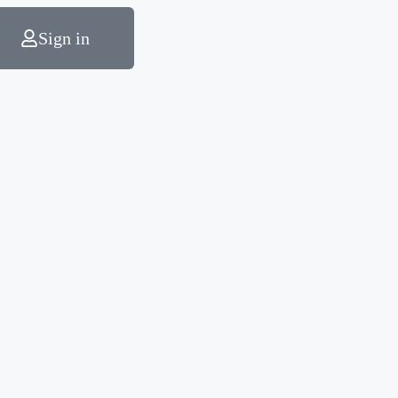
Sign in