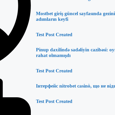
Mostbet giriş güncel sayfasında gezi
adımların keyfi
Test Post Created
Pinup daxilində sadəliyin cazibəsi: 
rahat olmamışdı
Test Post Created
Інтерфейс nitrobet casinò, що не від
Test Post Created