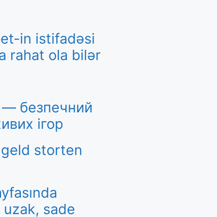
t-in istifadəsi
rahat ola bilər
 — безпечний
ивих ігор
 geld storten
ayfasında
 uzak, sade