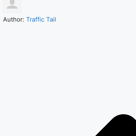
Author:
Traffic Tail