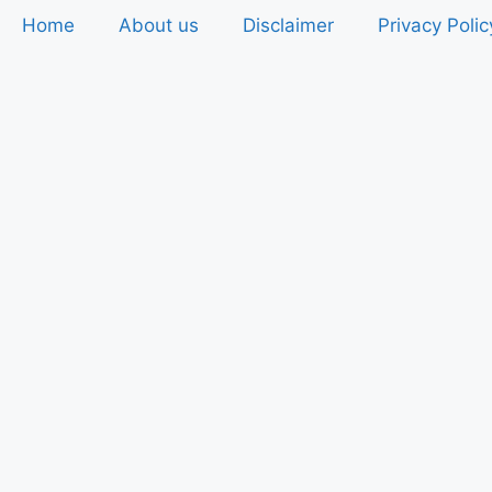
Home
About us
Disclaimer
Privacy Polic