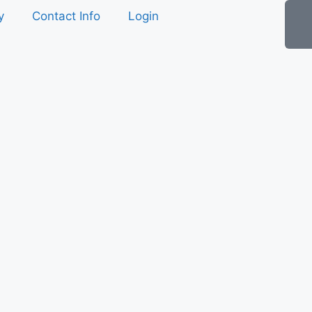
y
Contact Info
Login