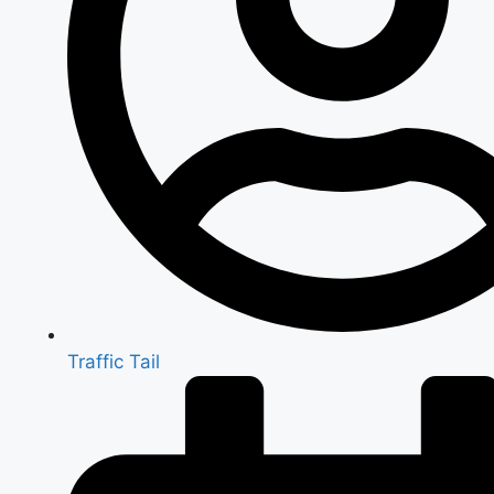
Traffic Tail