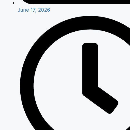
June 17, 2026