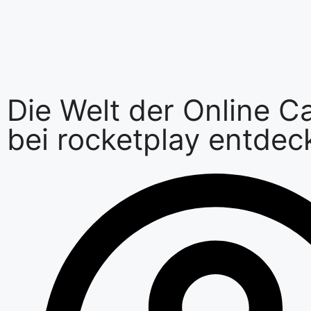
Die Welt der Online C
bei rocketplay entdec