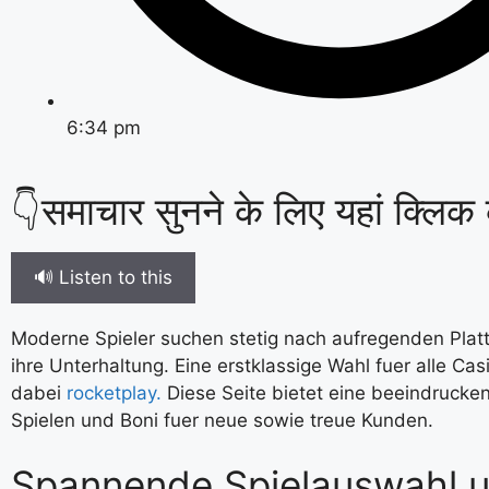
6:34 pm
👇समाचार सुनने के लिए यहां क्लिक क
🔊 Listen to this
Moderne Spieler suchen stetig nach aufregenden Plat
ihre Unterhaltung. Eine erstklassige Wahl fuer alle Cas
dabei
rocketplay.
Diese Seite bietet eine beeindrucken
Spielen und Boni fuer neue sowie treue Kunden.
Spannende Spielauswahl 