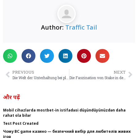
Author:
Traffic Tail
PREVIOUS
NEXT
Die Welt der Unterhaltung bei platincasino entdecken
Die Faszination von Stake in der modernen Unterhaltung
और पढ़ें
Mobil cihazlarda mostbet-in istifadəsi düşündüyünüzdən daha
rahat ola bilər
Test Post Created
Чому BC game казино — безпечний вибір для любителів живих
ігор