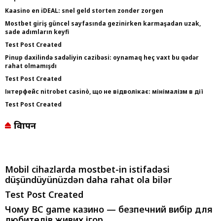
Kaasino en iDEAL: snel geld storten zonder zorgen
Mostbet giriş güncel sayfasında gezinirken karmaşadan uzak,
sade adımların keyfi
Test Post Created
Pinup daxilində sadəliyin cazibəsi: oynamaq heç vaxt bu qədər
rahat olmamışdı
Test Post Created
Інтерфейс nitrobet casinò, що не відволікає: мінімалізм в дії
Test Post Created
विज्ञापन
Mobil cihazlarda mostbet-in istifadəsi
düşündüyünüzdən daha rahat ola bilər
Test Post Created
Чому BC game казино — безпечний вибір для
любителів живих ігор