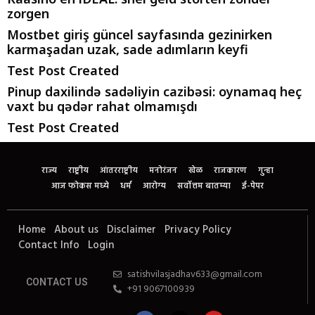
zorgen
Mostbet giriş güncel sayfasında gezinirken
karmaşadan uzak, sade adımların keyfi
Test Post Created
Pinup daxilində sadəliyin cazibəsi: oynamaq heç
vaxt bu qədər rahat olmamışdı
Test Post Created
राज्य
राष्ट्रीय
आंतरराष्ट्रीय
मनोरंजन
खेळ
राजकारण
गुन्हा
आज फोकस मध्ये
धर्म
आरोग्य
सर्वोत्तम बातम्या
ई-पेपर
Home
About us
Disclaimer
Privacy Policy
Contact Info
Login
satishvilasjadhav633@gmail.com
CONTACT US
+91 9067100939