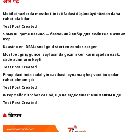
और पढ़ें
Mobil cihazlarda mostbet-in istifadəsi düşündüyünüzdən daha
rahat ola bilər
Test Post Created
Чому BC game казино — безпечний вибір для любителів живих
ігор
Kaasino en iDEAL: snel geld storten zonder zorgen
Mostbet giriş güncel sayfasında gezinirken karmaşadan uzak,
sade adımların keyfi
Test Post Created
Pinup daxilində sadəliyin cazibəsi: oynamaq heç vaxt bu qədər
rahat olmamışdı
Test Post Created
Інтерфейс nitrobet casinò, що не відволікає: мінімалізм в дії
Test Post Created
विज्ञापन