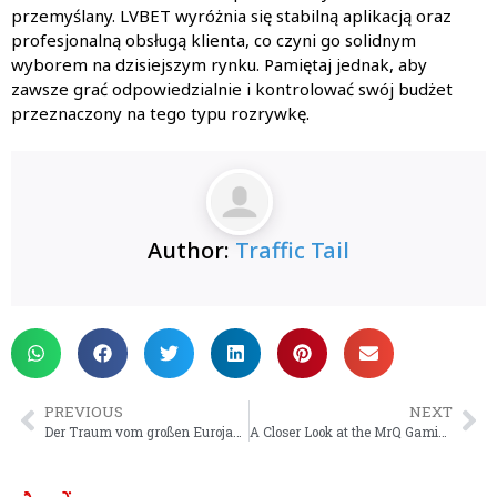
przemyślany. LVBET wyróżnia się stabilną aplikacją oraz
profesjonalną obsługą klienta, co czyni go solidnym
wyborem na dzisiejszym rynku. Pamiętaj jednak, aby
zawsze grać odpowiedzialnie i kontrolować swój budżet
przeznaczony na tego typu rozrywkę.
Author:
Traffic Tail
PREVIOUS
NEXT
Der Traum vom großen Eurojackpot Gewinn
A Closer Look at the MrQ Gaming Experience