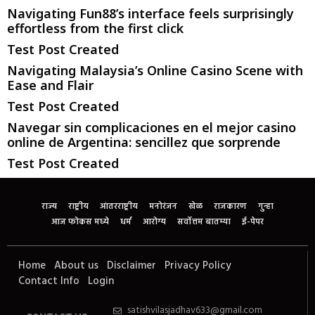
Navigating Fun88’s interface feels surprisingly
effortless from the first click
Test Post Created
Navigating Malaysia’s Online Casino Scene with
Ease and Flair
Test Post Created
Navegar sin complicaciones en el mejor casino
online de Argentina: sencillez que sorprende
Test Post Created
राज्य
राष्ट्रीय
आंतरराष्ट्रीय
मनोरंजन
खेळ
राजकारण
गुन्हा
आज फोकस मध्ये
धर्म
आरोग्य
सर्वोत्तम बातम्या
ई-पेपर
Home
About us
Disclaimer
Privacy Policy
Contact Info
Login
satishvilasjadhav633@gmail.com