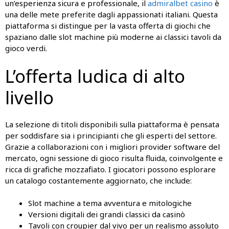
un’esperienza sicura e professionale, il
admiralbet casino
è
una delle mete preferite dagli appassionati italiani. Questa
piattaforma si distingue per la vasta offerta di giochi che
spaziano dalle slot machine più moderne ai classici tavoli da
gioco verdi.
L’offerta ludica di alto
livello
La selezione di titoli disponibili sulla piattaforma è pensata
per soddisfare sia i principianti che gli esperti del settore.
Grazie a collaborazioni con i migliori provider software del
mercato, ogni sessione di gioco risulta fluida, coinvolgente e
ricca di grafiche mozzafiato. I giocatori possono esplorare
un catalogo costantemente aggiornato, che include:
Slot machine a tema avventura e mitologiche
Versioni digitali dei grandi classici da casinò
Tavoli con croupier dal vivo per un realismo assoluto