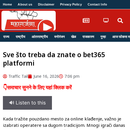
Home
About us
Disclaimer
Privacy Policy
Contact Info
Login
राज्य
राष्ट्रीय
आंतरराष्ट्रीय
मनोरंजन
खेळ
राजकारण
गुन्हा
आज फोकस मध्
Sve što treba da znate o bet365
platformi
Traffic Tail
June 16, 2026
7:06 pm
👇समाचार सुनने के लिए यहां क्लिक करें
🔊 Listen to this
Kada tražite pouzdano mesto za online klađenje, važno je
izabrati operatere sa dugom tradicijom. Mnogi igrači danas