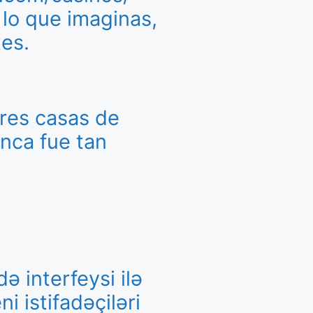
 lo que imaginas,
tes.
res casas de
nca fue tan
ə interfeysi ilə
 istifadəçiləri