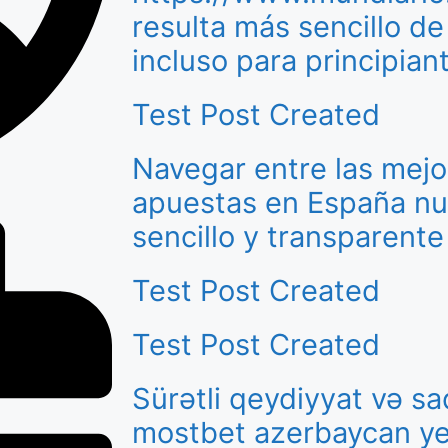
resulta más sencillo de
incluso para principian
Test Post Created
Navegar entre las mejo
apuestas en España nu
sencillo y transparente
Test Post Created
Test Post Created
Sürətli qeydiyyat və sad
mostbet azerbaycan yeni