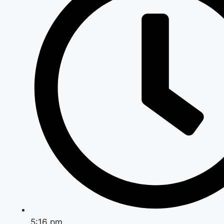
5:16 pm