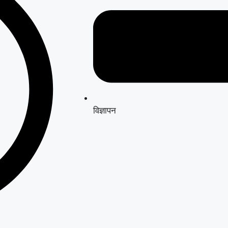
विज्ञापन