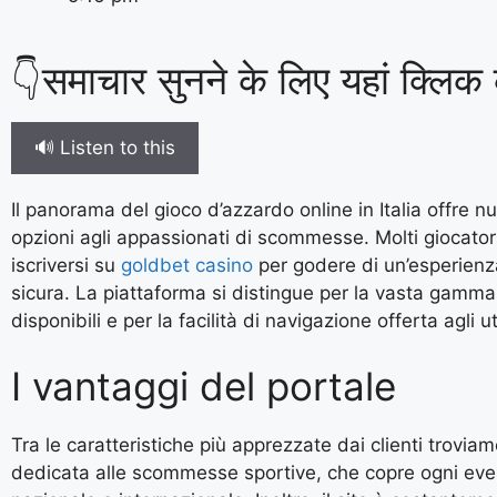
👇समाचार सुनने के लिए यहां क्लिक क
🔊 Listen to this
Il panorama del gioco d’azzardo online in Italia offre 
opzioni agli appassionati di scommesse. Molti giocator
iscriversi su
goldbet casino
per godere di un’esperien
sicura. La piattaforma si distingue per la vasta gamma d
disponibili e per la facilità di navigazione offerta agli ut
I vantaggi del portale
Tra le caratteristiche più apprezzate dai clienti trovia
dedicata alle scommesse sportive, che copre ogni even