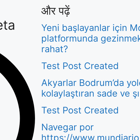
और पढ़ें
eta
Yeni başlayanlar için M
platformunda gezinme
rahat?
Test Post Created
Akyarlar Bodrum’da yo
kolaylaştıran sade ve ş
Test Post Created
Navegar por
https://www.mundiario