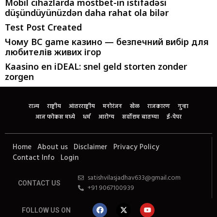
Mobil cihazlarda mostbet-in istifadəsi
düşündüyünüzdən daha rahat ola bilər
Test Post Created
Чому BC game казино — безпечний вибір для
любителів живих ігор
Kaasino en iDEAL: snel geld storten zonder
zorgen
राज्य
राष्ट्रीय
आंतरराष्ट्रीय
मनोरंजन
खेळ
राजकारण
गुन्हा
आज फोकस मध्ये
धर्म
आरोग्य
सर्वोत्तम बातम्या
ई-पेपर
Home
About us
Disclaimer
Privacy Policy
Contact Info
Login
satishvilasjadhav633@gmail.com
CONTACT US
+91 9067100939
FOLLOW US ON