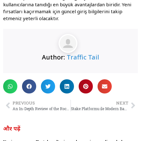
kullanıcılarına tanıdığı en büyük avantajlardan biridir. Yeni
fırsatları kaçırmamak için güncel giriş bilgilerini takip
etmeniz yeterli olacaktır.
Author:
Traffic Tail
PREVIOUS
NEXT
An In-Depth Review of the Rocketplay Casino Experience
Stake Platformu ile Modern Bahis Deneyimi
और पढ़ें