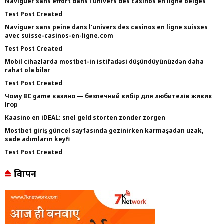
Naviguer sans effort dans l’univers des casinos en ligne belges
Test Post Created
Naviguer sans peine dans l’univers des casinos en ligne suisses
avec suisse-casinos-en-ligne.com
Test Post Created
Mobil cihazlarda mostbet-in istifadəsi düşündüyünüzdən daha
rahat ola bilər
Test Post Created
Чому BC game казино — безпечний вибір для любителів живих
ігор
Kaasino en iDEAL: snel geld storten zonder zorgen
Mostbet giriş güncel sayfasında gezinirken karmaşadan uzak,
sade adımların keyfi
Test Post Created
विज्ञापन