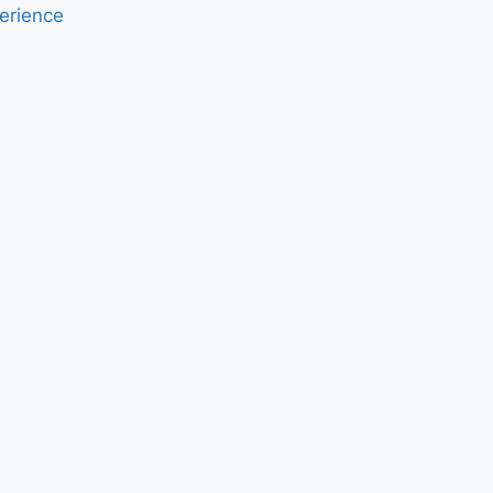
erience