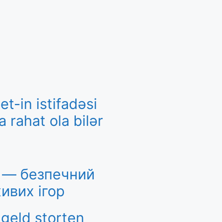
t-in istifadəsi
rahat ola bilər
 — безпечний
ивих ігор
 geld storten