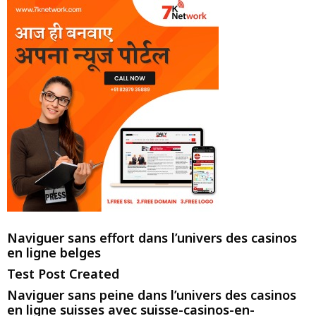
Naviguer sans effort dans l’univers des casinos
en ligne belges
Test Post Created
Naviguer sans peine dans l’univers des casinos
en ligne suisses avec suisse-casinos-en-