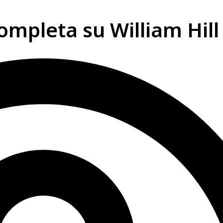
completa su William Hill