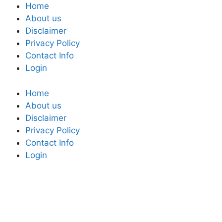
Home
About us
Disclaimer
Privacy Policy
Contact Info
Login
Home
About us
Disclaimer
Privacy Policy
Contact Info
Login