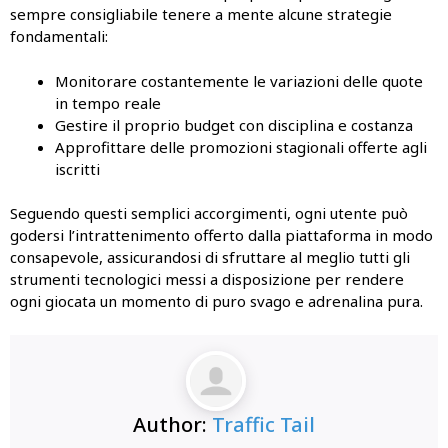
sempre consigliabile tenere a mente alcune strategie
fondamentali:
Monitorare costantemente le variazioni delle quote
in tempo reale
Gestire il proprio budget con disciplina e costanza
Approfittare delle promozioni stagionali offerte agli
iscritti
Seguendo questi semplici accorgimenti, ogni utente può
godersi l’intrattenimento offerto dalla piattaforma in modo
consapevole, assicurandosi di sfruttare al meglio tutti gli
strumenti tecnologici messi a disposizione per rendere
ogni giocata un momento di puro svago e adrenalina pura.
Author:
Traffic Tail