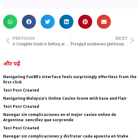
PREVIOUS
NEXT
A Complete Guide to Betting at 888sport
Przegląd możliwości platformy Mostbet w Polsce
और पढ़ें
Navigating Fun88’s interface feels surprisingly effortless from the
first click
Test Post Created
Navigating Malaysia’s Online Casino Scene with Ease and Flair
Test Post Created
Navegar sin complicaciones en el mejor casino online de
Argentina: sencillez que sorprende
Test Post Created
Navegar sin complicaciones y disfrutar cada apuesta en Stake