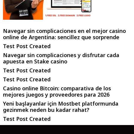
Navegar sin complicaciones en el mejor casino
online de Argentina: sencillez que sorprende
Test Post Created
Navegar sin complicaciones y disfrutar cada
apuesta en Stake casino
Test Post Created
Test Post Created
Casino online Bitcoin: comparativa de los
mejores juegos y proveedores para 2026
Yeni başlayanlar için Mostbet platformunda
gezinmek neden bu kadar rahat?
Test Post Created