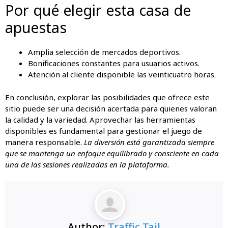
Por qué elegir esta casa de
apuestas
Amplia selección de mercados deportivos.
Bonificaciones constantes para usuarios activos.
Atención al cliente disponible las veinticuatro horas.
En conclusión, explorar las posibilidades que ofrece este
sitio puede ser una decisión acertada para quienes valoran
la calidad y la variedad. Aprovechar las herramientas
disponibles es fundamental para gestionar el juego de
manera responsable.
La diversión está garantizada siempre
que se mantenga un enfoque equilibrado y consciente en cada
una de las sesiones realizadas en la plataforma.
Author:
Traffic Tail