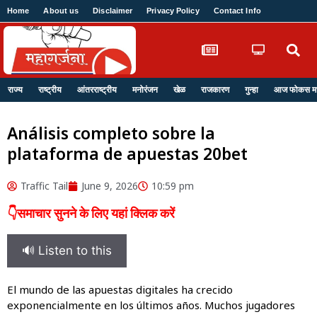
Home
About us
Disclaimer
Privacy Policy
Contact Info
Login
राज्य
राष्ट्रीय
आंतरराष्ट्रीय
मनोरंजन
खेळ
राजकारण
गुन्हा
आज फोकस मध्
Análisis completo sobre la
plataforma de apuestas 20bet
Traffic Tail
June 9, 2026
10:59 pm
👇समाचार सुनने के लिए यहां क्लिक करें
🔊 Listen to this
El mundo de las apuestas digitales ha crecido
exponencialmente en los últimos años. Muchos jugadores