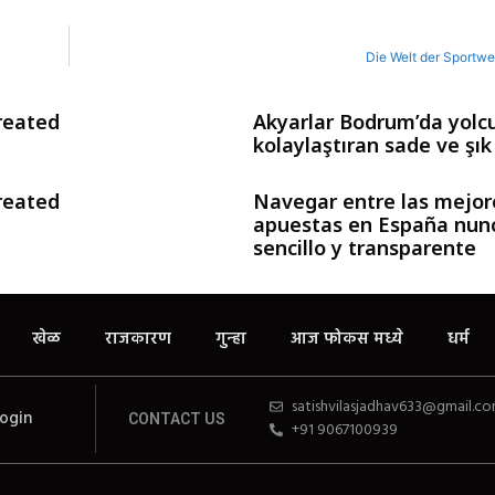
Die Welt der Sportwe
reated
Akyarlar Bodrum’da yolc
kolaylaştıran sade ve şık
reated
Navegar entre las mejor
apuestas en España nunc
sencillo y transparente
खेळ
राजकारण
गुन्हा
आज फोकस मध्ये
धर्म
satishvilasjadhav633@gmail.c
ogin
CONTACT US
+91 9067100939