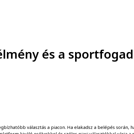
 élmény és a sportfoga
gbízhatóbb választás a piacon. Ha elakadsz a belépés során, h
latform kiváló esélyekkel és széles piaci választékkal várja a r