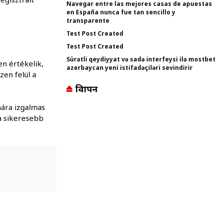
Navegar entre las mejores casas de apuestas
en España nunca fue tan sencillo y
transparente
Test Post Created
Test Post Created
Sürətli qeydiyyat və sadə interfeysi ilə mostbet
en értékelik,
azerbaycan yeni istifadəçiləri sevindirir
en felül a
विज्ञापन
ára izgalmas
a sikeresebb