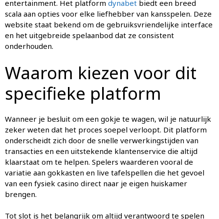
entertainment. Het platform
dynabet
biedt een breed
scala aan opties voor elke liefhebber van kansspelen. Deze
website staat bekend om de gebruiksvriendelijke interface
en het uitgebreide spelaanbod dat ze consistent
onderhouden.
Waarom kiezen voor dit
specifieke platform
Wanneer je besluit om een gokje te wagen, wil je natuurlijk
zeker weten dat het proces soepel verloopt. Dit platform
onderscheidt zich door de snelle verwerkingstijden van
transacties en een uitstekende klantenservice die altijd
klaarstaat om te helpen. Spelers waarderen vooral de
variatie aan gokkasten en live tafelspellen die het gevoel
van een fysiek casino direct naar je eigen huiskamer
brengen.
Tot slot is het belangrijk om altijd verantwoord te spelen