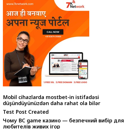
Mobil cihazlarda mostbet-in istifadəsi
düşündüyünüzdən daha rahat ola bilər
Test Post Created
Чому BC game казино — безпечний вибір для
любителів живих ігор