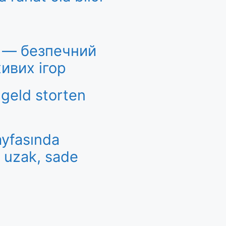
 — безпечний
ивих ігор
 geld storten
ayfasında
 uzak, sade