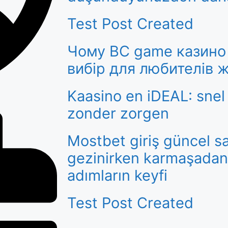
Test Post Created
Чому BC game казино
вибір для любителів ж
Kaasino en iDEAL: snel
zonder zorgen
Mostbet giriş güncel s
gezinirken karmaşadan
adımların keyfi
Test Post Created