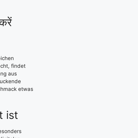
रें
eichen
cht, findet
ung aus
ruckende
schmack etwas
 ist
besonders