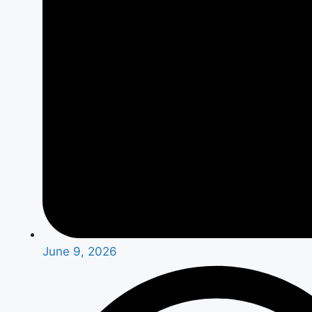
June 9, 2026