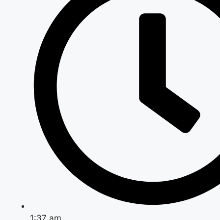
1:37 am