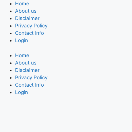
Home
About us
Disclaimer
Privacy Policy
Contact Info
Login
Home
About us
Disclaimer
Privacy Policy
Contact Info
Login