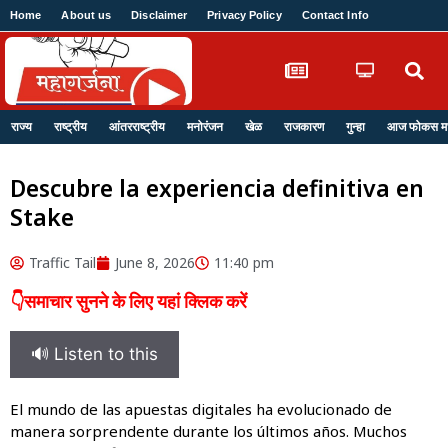
Home
About us
Disclaimer
Privacy Policy
Contact Info
Login
राज्य
राष्ट्रीय
आंतरराष्ट्रीय
मनोरंजन
खेळ
राजकारण
गुन्हा
आज फोकस मध्
Descubre la experiencia definitiva en
Stake
Traffic Tail
June 8, 2026
11:40 pm
👇समाचार सुनने के लिए यहां क्लिक करें
🔊 Listen to this
El mundo de las apuestas digitales ha evolucionado de
manera sorprendente durante los últimos años. Muchos