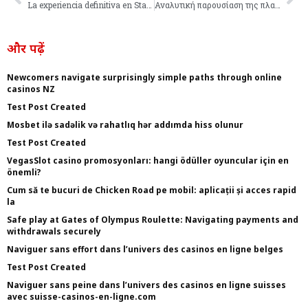
La experiencia definitiva en Stake: innovación y apuestas digitales
Αναλυτική παρουσίαση της πλατφόρμας 22bet
और पढ़ें
Newcomers navigate surprisingly simple paths through online
casinos NZ
Test Post Created
Mosbet ilə sadəlik və rahatlıq hər addımda hiss olunur
Test Post Created
VegasSlot casino promosyonları: hangi ödüller oyuncular için en
önemli?
Cum să te bucuri de Chicken Road pe mobil: aplicații și acces rapid
la
Safe play at Gates of Olympus Roulette: Navigating payments and
withdrawals securely
Naviguer sans effort dans l’univers des casinos en ligne belges
Test Post Created
Naviguer sans peine dans l’univers des casinos en ligne suisses
avec suisse-casinos-en-ligne.com