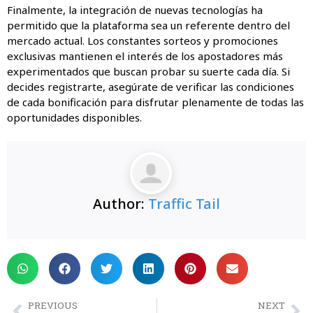
Finalmente, la integración de nuevas tecnologías ha
permitido que la plataforma sea un referente dentro del
mercado actual. Los constantes sorteos y promociones
exclusivas mantienen el interés de los apostadores más
experimentados que buscan probar su suerte cada día. Si
decides registrarte, asegúrate de verificar las condiciones
de cada bonificación para disfrutar plenamente de todas las
oportunidades disponibles.
Author:
Traffic Tail
PREVIOUS
NEXT