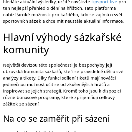
hledáte aktuální výsledky, určitě navštivte
tipsport live
pro
ten nejlepší přehled o dění na hřištích. Tato platforma
nabízí široké možnosti pro každého, kdo se zajímá o svět
sportovních sázek a chce mít neustále aktuální informace.
Hlavní výhody sázkařské
komunity
Největší devízou této společnosti je bezpochyby její
obrovská komunita sázkařů, kteří se pravidelně dělí o své
analýzy a tikety. Díky funkci sdílení tiketů mají nováčci
jedinečnou možnost učit se od zkušenějších hráčů a
inspirovat se jejich strategií. Kromě toho jsou k dispozici
různé bonusové programy, které zpříjemňují celkový
zážitek ze sázení.
Na co se zaměřit při sázení